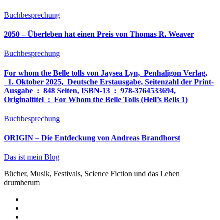
Buchbesprechung
2050 – Überleben hat einen Preis von Thomas R. Weaver
Buchbesprechung
For whom the Belle tolls von Jaysea Lyn, ‎ Penhaligon Verlag,
‎ 1. Oktober 2025, ‎ Deutsche Erstausgabe, Seitenzahl der Print-
Ausgabe ‏ : ‎ 848 Seiten, ISBN-13 ‏ : ‎ 978-3764533694,
Originaltitel ‏ : ‎ For Whom the Belle Tolls (Hell’s Bells 1)
Buchbesprechung
ORIGIN – Die Entdeckung von Andreas Brandhorst
Das ist mein Blog
Bücher, Musik, Festivals, Science Fiction und das Leben
drumherum