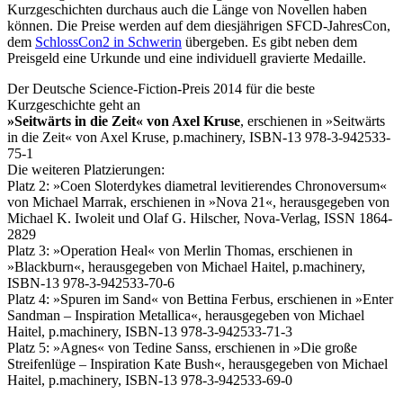
Kurzgeschichten durchaus auch die Länge von Novellen haben
können. Die Preise werden auf dem diesjährigen SFCD-JahresCon,
dem
SchlossCon2 in Schwerin
übergeben. Es gibt neben dem
Preisgeld eine Urkunde und eine individuell gravierte Medaille.
Der Deutsche Science-Fiction-Preis 2014 für die beste
Kurzgeschichte geht an
»Seitwärts in die Zeit« von Axel Kruse
, erschienen in »Seitwärts
in die Zeit« von Axel Kruse, p.machinery, ISBN-13 978-3-942533-
75-1
Die weiteren Platzierungen:
Platz 2: »Coen Sloterdykes diametral levitierendes Chronoversum«
von Michael Marrak, erschienen in »Nova 21«, herausgegeben von
Michael K. Iwoleit und Olaf G. Hilscher, Nova-Verlag, ISSN 1864-
2829
Platz 3: »Operation Heal« von Merlin Thomas, erschienen in
»Blackburn«, herausgegeben von Michael Haitel, p.machinery,
ISBN-13 978-3-942533-70-6
Platz 4: »Spuren im Sand« von Bettina Ferbus, erschienen in »Enter
Sandman – Inspiration Metallica«, herausgegeben von Michael
Haitel, p.machinery, ISBN-13 978-3-942533-71-3
Platz 5: »Agnes« von Tedine Sanss, erschienen in »Die große
Streifenlüge – Inspiration Kate Bush«, herausgegeben von Michael
Haitel, p.machinery, ISBN-13 978-3-942533-69-0