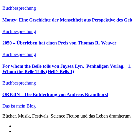
Buchbesprechung
Money: Eine Geschichte der Menschheit aus Perspektive des Ge
Buchbesprechung
2050 – Überleben hat einen Preis von Thomas R. Weaver
Buchbesprechung
For whom the Belle tolls von Jaysea Lyn, ‎ Penhaligon Verlag, ‎ 1. Oktober 2025, ‎ Deutsche Erstaus
Whom the Belle Tolls (Hell’s Bells 1)
Buchbesprechung
ORIGIN – Die Entdeckung von Andreas Brandhorst
Das ist mein Blog
Bücher, Musik, Festivals, Science Fiction und das Leben drumherum