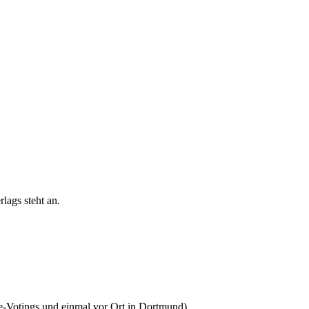
lags steht an.
e-Votings und einmal vor Ort in Dortmund).