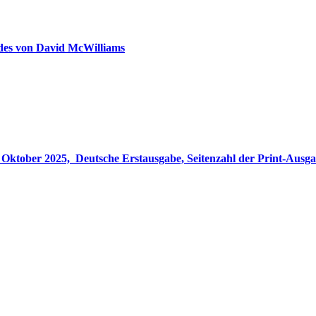
ldes von David McWilliams
gabe, Seitenzahl der Print-Ausgabe ‏ : ‎ 848 Seiten, ISBN-13 ‏ : ‎ 978-3764533694, Originaltitel ‏ : 