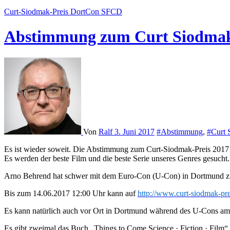
Curt-Siodmak-Preis
DortCon
SFCD
Abstimmung zum Curt Siodmak
Von
Ralf
3. Juni 2017
#Abstimmung
,
#Curt 
Es ist wieder soweit. Die Abstimmung zum Curt-Siodmak-Preis 2017 
Es werden der beste Film und die beste Serie unseres Genres gesucht.
Arno Behrend hat schwer mit dem Euro-Con (U-Con) in Dortmund zu t
Bis zum 14.06.2017 12:00 Uhr kann auf
http://www.curt-siodmak-pre
Es kann natürlich auch vor Ort in Dortmund während des U-Cons am 
Es gibt zweimal das Buch „Things to Come Science · Fiction · Film