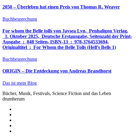
2050 – Überleben hat einen Preis von Thomas R. Weaver
Buchbesprechung
For whom the Belle tolls von Jaysea Lyn, ‎ Penhaligon Verlag,
‎ 1. Oktober 2025, ‎ Deutsche Erstausgabe, Seitenzahl der Print-
Ausgabe ‏ : ‎ 848 Seiten, ISBN-13 ‏ : ‎ 978-3764533694,
Originaltitel ‏ : ‎ For Whom the Belle Tolls (Hell’s Bells 1)
Buchbesprechung
ORIGIN – Die Entdeckung von Andreas Brandhorst
Das ist mein Blog
Bücher, Musik, Festivals, Science Fiction und das Leben
drumherum