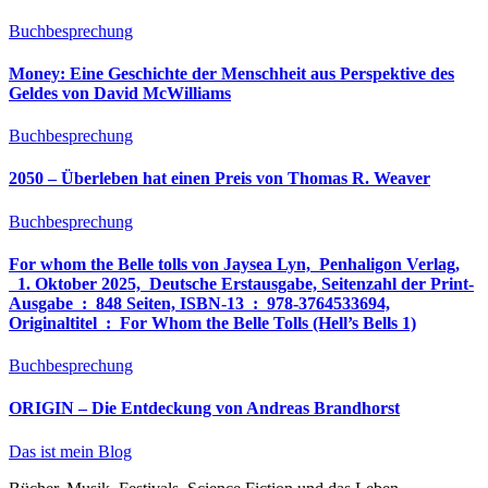
Buchbesprechung
Money: Eine Geschichte der Menschheit aus Perspektive des
Geldes von David McWilliams
Buchbesprechung
2050 – Überleben hat einen Preis von Thomas R. Weaver
Buchbesprechung
For whom the Belle tolls von Jaysea Lyn, ‎ Penhaligon Verlag,
‎ 1. Oktober 2025, ‎ Deutsche Erstausgabe, Seitenzahl der Print-
Ausgabe ‏ : ‎ 848 Seiten, ISBN-13 ‏ : ‎ 978-3764533694,
Originaltitel ‏ : ‎ For Whom the Belle Tolls (Hell’s Bells 1)
Buchbesprechung
ORIGIN – Die Entdeckung von Andreas Brandhorst
Das ist mein Blog