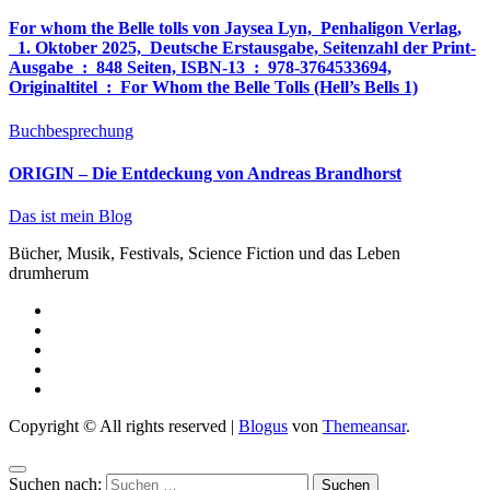
For whom the Belle tolls von Jaysea Lyn, ‎ Penhaligon Verlag,
‎ 1. Oktober 2025, ‎ Deutsche Erstausgabe, Seitenzahl der Print-
Ausgabe ‏ : ‎ 848 Seiten, ISBN-13 ‏ : ‎ 978-3764533694,
Originaltitel ‏ : ‎ For Whom the Belle Tolls (Hell’s Bells 1)
Buchbesprechung
ORIGIN – Die Entdeckung von Andreas Brandhorst
Das ist mein Blog
Bücher, Musik, Festivals, Science Fiction und das Leben
drumherum
Copyright © All rights reserved
|
Blogus
von
Themeansar
.
Suchen nach: