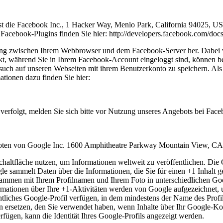
ist die Facebook Inc., 1 Hacker Way, Menlo Park, California 94025, 
Facebook-Plugins finden Sie hier: http://developers.facebook.com/docs
ung zwischen Ihrem Webbrowser und dem Facebook-Server her. Dabei wir
t, während Sie in Ihrem Facebook-Account eingeloggt sind, können be
esuch auf unseren Webseiten mit ihrem Benutzerkonto zu speichern. Als
tionen dazu finden Sie hier:
erfolgt, melden Sie sich bitte vor Nutzung unseres Angebots bei Face
boten von Google Inc. 1600 Amphitheatre Parkway Mountain View, C
tfläche nutzen, um Informationen weltweit zu veröffentlichen. Die G
le sammelt Daten über die Informationen, die Sie für einen +1 Inhalt 
ammen mit Ihrem Profilnamen und Ihrem Foto in unterschiedlichen Goo
rmationen über Ihre +1-Aktivitäten werden von Google aufgezeichnet,
tliches Google-Profil verfügen, in dem mindestens der Name des Profi
rsetzen, den Sie verwendet haben, wenn Inhalte über Ihr Google-Kont
fügen, kann die Identität Ihres Google-Profils angezeigt werden.