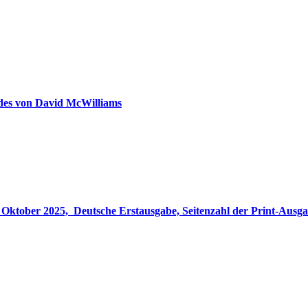
ldes von David McWilliams
gabe, Seitenzahl der Print-Ausgabe ‏ : ‎ 848 Seiten, ISBN-13 ‏ : ‎ 978-3764533694, Originaltitel ‏ : 