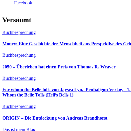
Facebook
Versäumt
Buchbesprechung
Money: Eine Geschichte der Menschheit aus Perspektive des Ge
Buchbesprechung
2050 – Überleben hat einen Preis von Thomas R. Weaver
Buchbesprechung
For whom the Belle tolls von Jaysea Lyn, ‎ Penhaligon Verlag, ‎ 1. Oktober 2025, ‎ Deutsche Erstaus
Whom the Belle Tolls (Hell’s Bells 1)
Buchbesprechung
ORIGIN – Die Entdeckung von Andreas Brandhorst
Das ist mein Blog