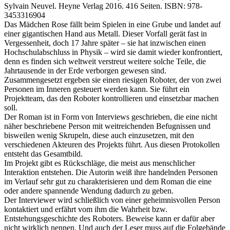
Sylvain Neuvel. Heyne Verlag 2016. 416 Seiten. ISBN: 978-
3453316904
Das Mädchen Rose fällt beim Spielen in eine Grube und landet auf
einer gigantischen Hand aus Metall. Dieser Vorfall gerät fast in
Vergessenheit, doch 17 Jahre später – sie hat inzwischen einen
Hochschulabschluss in Physik – wird sie damit wieder konfrontiert,
denn es finden sich weltweit verstreut weitere solche Teile, die
Jahrtausende in der Erde verborgen gewesen sind.
Zusammengesetzt ergeben sie einen riesigen Roboter, der von zwei
Personen im Inneren gesteuert werden kann. Sie führt ein
Projektteam, das den Roboter kontrollieren und einsetzbar machen
soll.
Der Roman ist in Form von Interviews geschrieben, die eine nicht
näher beschriebene Person mit weitreichenden Befugnissen und
bisweilen wenig Skrupeln, diese auch einzusetzen, mit den
verschiedenen Akteuren des Projekts führt. Aus diesen Protokollen
entsteht das Gesamtbild.
Im Projekt gibt es Rückschläge, die meist aus menschlicher
Interaktion entstehen. Die Autorin weiß ihre handelnden Personen
im Verlauf sehr gut zu charakterisieren und dem Roman die eine
oder andere spannende Wendung dadurch zu geben.
Der Interviewer wird schließlich von einer geheimnisvollen Person
kontaktiert und erfährt vom ihm die Wahrheit bzw.
Entstehungsgeschichte des Roboters. Beweise kann er dafür aber
nicht wirklich nennen. Und auch der Leser muss auf die Folgebände