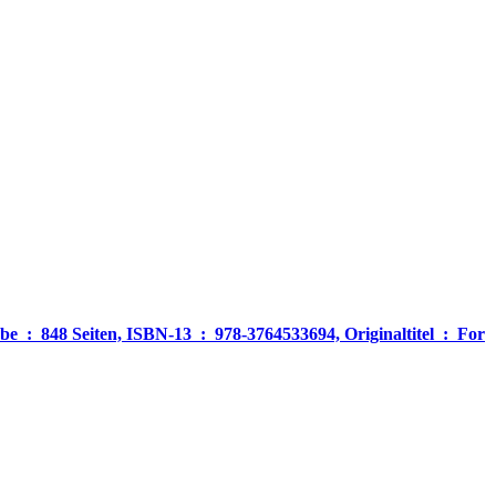
‎ For