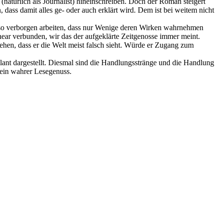
(natürlich als Journalist) hineinschreiben. Doch der Roman steigert
dass damit alles ge- oder auch erklärt wird. Dem ist bei weitem nicht
e so verborgen arbeiten, dass nur Wenige deren Wirken wahrnehmen
ear verbunden, wir das der aufgeklärte Zeitgenosse immer meint.
ehen, dass er die Welt meist falsch sieht. Würde er Zugang zum
ant dargestellt. Diesmal sind die Handlungsstränge und die Handlung
 ein wahrer Lesegenuss.