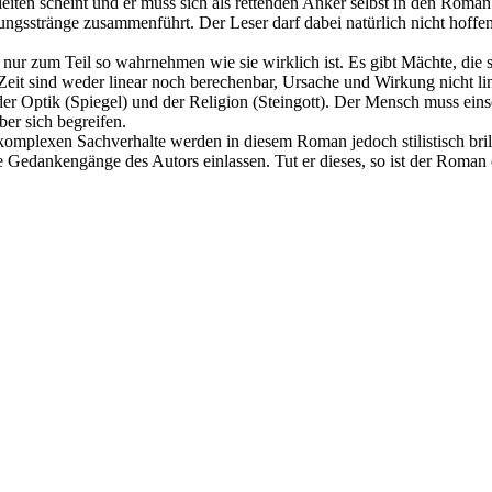
eiten scheint und er muss sich als rettenden Anker selbst in den Roman 
ngsstränge zusammenführt. Der Leser darf dabei natürlich nicht hoffen, 
 nur zum Teil so wahrnehmen wie sie wirklich ist. Es gibt Mächte, di
eit sind weder linear noch berechenbar, Ursache und Wirkung nicht lin
er Optik (Spiegel) und der Religion (Steingott). Der Mensch muss eins
er sich begreifen.
omplexen Sachverhalte werden in diesem Roman jedoch stilistisch brill
e Gedankengänge des Autors einlassen. Tut er dieses, so ist der Roman