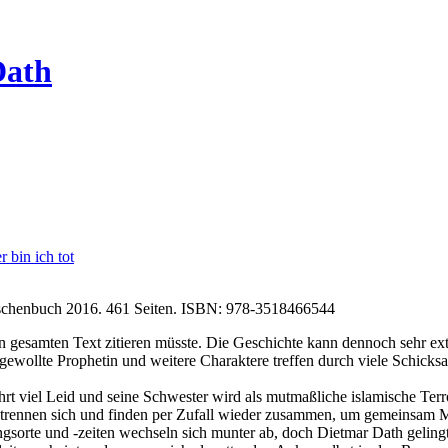
Dath
r bin ich tot
taschenbuch 2016. 461 Seiten. ISBN: 978-3518466544
 den gesamten Text zitieren müsste. Die Geschichte kann dennoch sehr e
ngewollte Prophetin und weitere Charaktere treffen durch viele Schicks
rt viel Leid und seine Schwester wird als mutmaßliche islamische Terr
 trennen sich und finden per Zufall wieder zusammen, um gemeinsam 
ungsorte und -zeiten wechseln sich munter ab, doch Dietmar Dath gelin