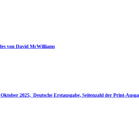
ldes von David McWilliams
gabe, Seitenzahl der Print-Ausgabe ‏ : ‎ 848 Seiten, ISBN-13 ‏ : ‎ 978-3764533694, Originaltitel ‏ : 