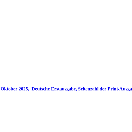
gabe, Seitenzahl der Print-Ausgabe ‏ : ‎ 848 Seiten, ISBN-13 ‏ : ‎ 978-3764533694, Originaltitel ‏ : 