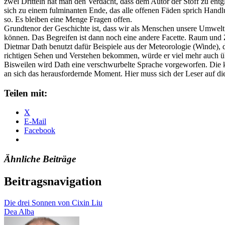
zwei Dritteln hat man den Verdacht, dass dem Autor der Stoff zu entgl
sich zu einem fulminanten Ende, das alle offenen Fäden sprich Handlu
so. Es bleiben eine Menge Fragen offen.
Grundtenor der Geschichte ist, dass wir als Menschen unsere Umwelt
können. Das Begreifen ist dann noch eine andere Facette. Raum und Z
Dietmar Dath benutzt dafür Beispiele aus der Meteorologie (Winde), d
richtigen Sehen und Verstehen bekommen, würde er viel mehr auch üb
Bisweilen wird Dath eine verschwurbelte Sprache vorgeworfen. Die k
an sich das herausfordernde Moment. Hier muss sich der Leser auf di
Teilen mit:
X
E-Mail
Facebook
Ähnliche Beiträge
Beitragsnavigation
Die drei Sonnen von Cixin Liu
Dea Alba