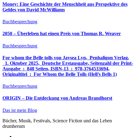
Money: Eine Geschichte der Menschheit aus Perspektive des
Geldes von David McWilliams
Buchbesprechung
2050 – Überleben hat einen Preis von Thomas R. Weaver
Buchbesprechung
For whom the Belle tolls von Jaysea Lyn, ‎ Penhaligon Verlag,
‎ 1. Oktober 2025, ‎ Deutsche Erstausgabe, Seitenzahl der Print-
Ausgabe ‏ : ‎ 848 Seiten, ISBN-13 ‏ : ‎ 978-3764533694,
Originaltitel ‏ : ‎ For Whom the Belle Tolls (Hell’s Bells 1)
Buchbesprechung
ORIGIN – Die Entdeckung von Andreas Brandhorst
Das ist mein Blog
Bücher, Musik, Festivals, Science Fiction und das Leben
drumherum