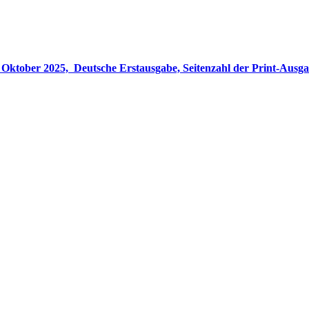
gabe, Seitenzahl der Print-Ausgabe ‏ : ‎ 848 Seiten, ISBN-13 ‏ : ‎ 978-3764533694, Originaltitel ‏ : 