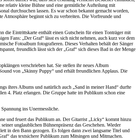
ne relativ kleine Bühne und eine gemütliche Aufteilung mit
rsonal durchsuchen lassen. Es war schon bekannt gemacht worden,
nte Atmosphäre beginnt sich zu verbreiten. Die Vorfreunde und
die Eintrittskarte enthält einen Gutschein für einen Tonträger mit
igen Fans: „Der Graf“ lässt es sich nicht nehmen, auch kurz vor dem
mische Fotoalbum fotografieren. Dieses Verhalten behält der Sänger
pannt, freundlich lässt sich der „Graf“ sich dieses Bad in der Menge
popklängen verschrieben hat. Sie stellen ihr neues Album
n Sound von „Skinny Puppy“ und erhält freundlichen Applaus. Die
ngs ihres Albums und natürlich auch „Sand in meiner Hand“ durfte
len 4. Platz erlangen. Die Gruppe hatte im Publikum schon eine
 Spannung ins Unermessliche.
ne und feuert das Publikum an. Der Gitarrist „Licky“ kommt hinzu
it seiner unglaublichen Bühnenpräsenz das Geschehen. Wieder
plett in den Bann gezogen. Es folgen dann zwei langsame Titel und
 Graf“ das textsichere Publikum zum Mitsingen und Mitmachen.