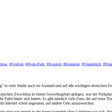
elow
,
#Festival
,
#Hyde-Park
,
#Konzert
,
#Konzerte
,
#Osnabrück
,
#Pupp
ilig“ in viele Städte auch im Ausland und auf alle wichtigen deutschen F
ypischen Zweckbau in einem Gewerbegebiet gelegen, war der Parkplatz
he Fahrt hinter sich hatten. Es gibt nämlich viele Fans, die auf einer
im Internet schon angeraten, auf andere Orte auszuweichen.
nie ging wie immer in der Szene komplett ohne Gedränge vor sich. Was 