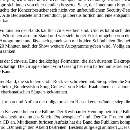
e sich innen von einer deutlich besseren Seite, der Innenraum birgt ei
auchte der Konzertbesucher sich nicht von unfreundlichem Security-Pe
 Alle Bedienstete sind freundlich, ja überaus höflich und eine entspan
ürbar.
onalien der Bands käuflich zu erwerben sind. Und es lohnt sich, denn 
. Wir stehen also am Stand und wer steht in der Ecke, umgeben von ein
 Autogramme und lässt sich gemeinsam mit holden Schönheiten fürs hei
h 20 Minuten nach der Show weitere Autogramme geben wird. Völlig ents
zu tanken.
 aus der Schweiz. Eine dreiköpfige Formation, die sich düsteren Elektro
eschäftigt. Die Gruppe ähnelt vom Gesang her dem harten industrielle
e Band.
-Band, die sich dem Goth-Rock verschrieben hat. Sie spielten die So
e beim „Bundesvision Song Contest“ von Stefan Raab einen sensationel
s charismatischen Sängers gekommen.
mbau und Aufbau der obligatorischen Riesenkerzenständer, stieg die
en Kerzen erhellen die Bühne. Der Keyboarder Henning betritt die Büh
slos beginnt dann das Stück „Puppenspieler“ und „Der Graf“ entert m
ellen CD an. Mit diesem furiosen Auftakt hat die Band das Publikum kom
ird „Unheilig“ den Abend bestreiten. Bestens aufgelegt animiert „Der