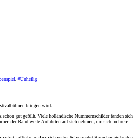
enspiel
,
#Unheilig
estivalbühnen bringen wird.
 schon gut gefüllt. Viele holländische Nummernschilder fanden sich
 Tournee der Band weite Anfahrten auf sich nehmen, um sich mehrere
sofort auffiel war, dass sich erstmalig vermehrt Besucher einfanden,