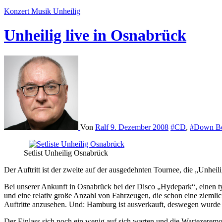
Konzert
Musik
Unheilig
Unheilig live in Osnabrück
Von
Ralf
9. Dezember 2008
#CD
,
#Down B
Setlist Unheilig Osnabrück
Der Auftritt ist der zweite auf der ausgedehnten Tournee, die „Unhe
Bei unserer Ankunft in Osnabrück bei der Disco „Hydepark“, einen t
und eine relativ große Anzahl von Fahrzeugen, die schon eine ziemlic
Auftritte anzusehen. Und: Hamburg ist ausverkauft, deswegen wurde 
Der Einlass sich noch ein wenig auf sich warten und die Wartezeremo