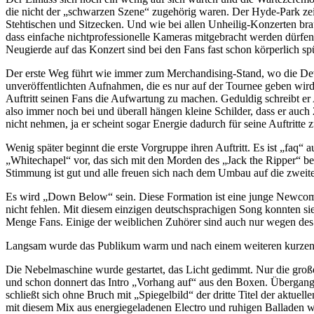
die nicht der „schwarzen Szene“ zugehörig waren. Der Hyde-Park zeigt
Stehtischen und Sitzecken. Und wie bei allen Unheilig-Konzerten br
dass einfache nichtprofessionelle Kameras mitgebracht werden dürfen.
Neugierde auf das Konzert sind bei den Fans fast schon körperlich sp
Der erste Weg führt wie immer zum Merchandising-Stand, wo die Devoti
unveröffentlichten Aufnahmen, die es nur auf der Tournee geben wird
Auftritt seinen Fans die Aufwartung zu machen. Geduldig schreibt er
also immer noch bei und überall hängen kleine Schilder, dass er auc
nicht nehmen, ja er scheint sogar Energie dadurch für seine Auftritte 
Wenig später beginnt die erste Vorgruppe ihren Auftritt. Es ist „faq“
„Whitechapel“ vor, das sich mit den Morden des „Jack the Ripper“ b
Stimmung ist gut und alle freuen sich nach dem Umbau auf die zweit
Es wird „Down Below“ sein. Diese Formation ist eine junge Newcomer
nicht fehlen. Mit diesem einzigen deutschsprachigen Song konnten si
Menge Fans. Einige der weiblichen Zuhörer sind auch nur wegen de
Langsam wurde das Publikum warm und nach einem weiteren kurzen U
Die Nebelmaschine wurde gestartet, das Licht gedimmt. Nur die groß
und schon donnert das Intro „Vorhang auf“ aus den Boxen. Übergang
schließt sich ohne Bruch mit „Spiegelbild“ der dritte Titel der aktu
mit diesem Mix aus energiegeladenen Electro und ruhigen Balladen w