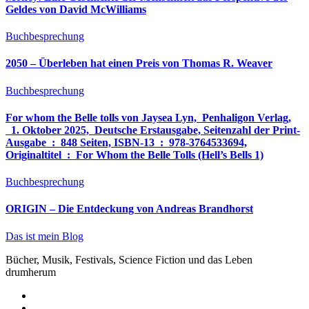
Geldes von David McWilliams
Buchbesprechung
2050 – Überleben hat einen Preis von Thomas R. Weaver
Buchbesprechung
For whom the Belle tolls von Jaysea Lyn, ‎ Penhaligon Verlag,
‎ 1. Oktober 2025, ‎ Deutsche Erstausgabe, Seitenzahl der Print-
Ausgabe ‏ : ‎ 848 Seiten, ISBN-13 ‏ : ‎ 978-3764533694,
Originaltitel ‏ : ‎ For Whom the Belle Tolls (Hell’s Bells 1)
Buchbesprechung
ORIGIN – Die Entdeckung von Andreas Brandhorst
Das ist mein Blog
Bücher, Musik, Festivals, Science Fiction und das Leben
drumherum