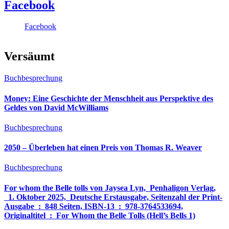
Facebook
Facebook
Versäumt
Buchbesprechung
Money: Eine Geschichte der Menschheit aus Perspektive des
Geldes von David McWilliams
Buchbesprechung
2050 – Überleben hat einen Preis von Thomas R. Weaver
Buchbesprechung
For whom the Belle tolls von Jaysea Lyn, ‎ Penhaligon Verlag,
‎ 1. Oktober 2025, ‎ Deutsche Erstausgabe, Seitenzahl der Print-
Ausgabe ‏ : ‎ 848 Seiten, ISBN-13 ‏ : ‎ 978-3764533694,
Originaltitel ‏ : ‎ For Whom the Belle Tolls (Hell’s Bells 1)