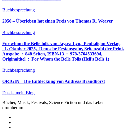
Buchbesprechung
2050 – Überleben hat einen Preis von Thomas R. Weaver
Buchbesprechung
For whom the Belle tolls von Jaysea Lyn, ‎ Penhaligon Verlag,
‎ 1. Oktober 2025, ‎ Deutsche Erstausgabe, Seitenzahl der Print-
Ausgabe ‏ : ‎ 848 Seiten, ISBN-13 ‏ : ‎ 978-3764533694,
Originaltitel ‏ : ‎ For Whom the Belle Tolls (Hell’s Bells 1)
Buchbesprechung
ORIGIN – Die Entdeckung von Andreas Brandhorst
Das ist mein Blog
Bücher, Musik, Festivals, Science Fiction und das Leben
drumherum