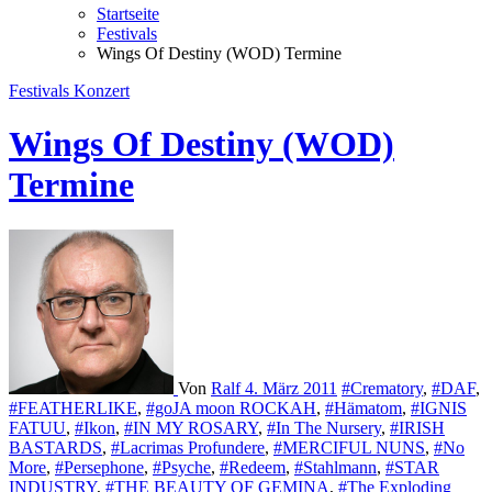
Startseite
Festivals
Wings Of Destiny (WOD) Termine
Festivals
Konzert
Wings Of Destiny (WOD)
Termine
Von
Ralf
4. März 2011
#Crematory
,
#DAF
,
#FEATHERLIKE
,
#goJA moon ROCKAH
,
#Hämatom
,
#IGNIS
FATUU
,
#Ikon
,
#IN MY ROSARY
,
#In The Nursery
,
#IRISH
BASTARDS
,
#Lacrimas Profundere
,
#MERCIFUL NUNS
,
#No
More
,
#Persephone
,
#Psyche
,
#Redeem
,
#Stahlmann
,
#STAR
INDUSTRY
,
#THE BEAUTY OF GEMINA
,
#The Exploding