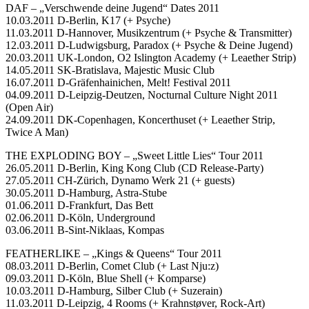
DAF – „Verschwende deine Jugend“ Dates 2011
10.03.2011 D-Berlin, K17 (+ Psyche)
11.03.2011 D-Hannover, Musikzentrum (+ Psyche & Transmitter)
12.03.2011 D-Ludwigsburg, Paradox (+ Psyche & Deine Jugend)
20.03.2011 UK-London, O2 Islington Academy (+ Leaether Strip)
14.05.2011 SK-Bratislava, Majestic Music Club
16.07.2011 D-Gräfenhainichen, Melt! Festival 2011
04.09.2011 D-Leipzig-Deutzen, Nocturnal Culture Night 2011
(Open Air)
24.09.2011 DK-Copenhagen, Koncerthuset (+ Leaether Strip,
Twice A Man)
THE EXPLODING BOY – „Sweet Little Lies“ Tour 2011
26.05.2011 D-Berlin, King Kong Club (CD Release-Party)
27.05.2011 CH-Zürich, Dynamo Werk 21 (+ guests)
30.05.2011 D-Hamburg, Astra-Stube
01.06.2011 D-Frankfurt, Das Bett
02.06.2011 D-Köln, Underground
03.06.2011 B-Sint-Niklaas, Kompas
FEATHERLIKE – „Kings & Queens“ Tour 2011
08.03.2011 D-Berlin, Comet Club (+ Last Nju:z)
09.03.2011 D-Köln, Blue Shell (+ Komparse)
10.03.2011 D-Hamburg, Silber Club (+ Suzerain)
11.03.2011 D-Leipzig, 4 Rooms (+ Krahnstøver, Rock-Art)