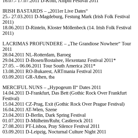
16.07.- 17.07.2011 D-Köln, Amphi Festival 2011
IRISH BASTARDS – „2011er Live Dates“
25.- 27.03.2011 D-Magdeburg, Festung Mark (Irish Folk Festival
2011)
18.06.2011 D-Rinteln, Kloster Möllenbeck (14. Irish Folk Festival
2011)
LACRIMAS PROFUNDERE – „The Grandiose Nowhere“ Tour
2011
28.04.2011 NL-Rotterdam, Baroeg
29.04.2011 D-Bosen/Bostalsee, Hexentanz Festival 2011*
27.05. – 06.06.2011 Tour South America 2011*
13.08.2011 RO-Bukarest, ARTmania Festival 2011
03.09.2011 GR-Athen, tba
MERCIFUL NUNS – „Hypogeum II“ Dates 2011
14.04.2011 D-Frankfurt, Das Bett (Gothic Rock Over Frankfurt
Festival)
15.04.2011 CZ-Prag, Exit (Gothic Rock Over Prague Festival)
16.04.2011 AT-Wien, Szene
23.04.2011 D-Berlin, Dark Spring Festival
01.07.2011 D-Mülheim/Ruhr, Castlerock 2011
27.08.2011 PT-Lisboa, Pray Silence Festival 2011
03.09.2011 D-Leipzig, Nocturnal Culture Night 2011