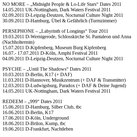
NO MORE – „Midnight People & Lo-Life Stars“ Dates 2011
14.05.2011 UK-Nottingham, Dark Waters Festival 2011
02.09.2011 D-Leipzig-Deutzen, Nocturnal Culture Night 2011
30.09.2011 D-Hamburg, Übel & Gefährlich (Turmzimmer)
PERSEPHONE – „Labyrinth of Longings“ Tour 2011
19.03.2011 D-Wernigerode, Schlosskirche St. Pantaleon und Anna
(Nachholtermin)
15.07.2011 D-Kipfenberg, Museum Burg Kipfenberg
16.07.- 17.07.2011 D-Köln, Amphi Festival 2011
04.09.2011 D-Leipzig-Deutzen, Nocturnal Culture Night 2011
PSYCHE – „Until The Shadows“ Dates 2011
10.03.2011 D-Berlin, K17 (+ DAF)
11.03.2011 D-Hannover, Musikzentrum (+ DAF & Transmitter)
12.03.2011 D-Ludwigsburg, Paradox (+ DAF & Deine Jugend)
14.05.2011 UK-Nottingham, Dark Waters Festival 2011
REDEEM – „999“ Dates 2011
15.06.2011 D-Hamburg, Silber Club, tbc
16.06.2011 D-Berlin, K17
17.06.2011 D-Köln, Underground
18.06.2011 D-Brilon, Kump, tbc
19.06.2011 D-Frankfurt, Nachtleben