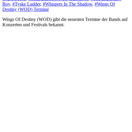
Boy
,
#Tyske Ludder
,
#Whispers In The Shadow
,
#Wings Of
Destiny (WOD) Termine
Wings Of Destiny (WOD) gibt die neuesten Termine der Bands auf
Konzerten und Festivals bekannt.