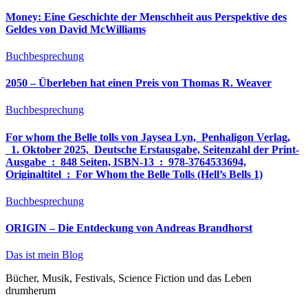
Money: Eine Geschichte der Menschheit aus Perspektive des
Geldes von David McWilliams
Buchbesprechung
2050 – Überleben hat einen Preis von Thomas R. Weaver
Buchbesprechung
For whom the Belle tolls von Jaysea Lyn, ‎ Penhaligon Verlag,
‎ 1. Oktober 2025, ‎ Deutsche Erstausgabe, Seitenzahl der Print-
Ausgabe ‏ : ‎ 848 Seiten, ISBN-13 ‏ : ‎ 978-3764533694,
Originaltitel ‏ : ‎ For Whom the Belle Tolls (Hell’s Bells 1)
Buchbesprechung
ORIGIN – Die Entdeckung von Andreas Brandhorst
Das ist mein Blog
Bücher, Musik, Festivals, Science Fiction und das Leben
drumherum