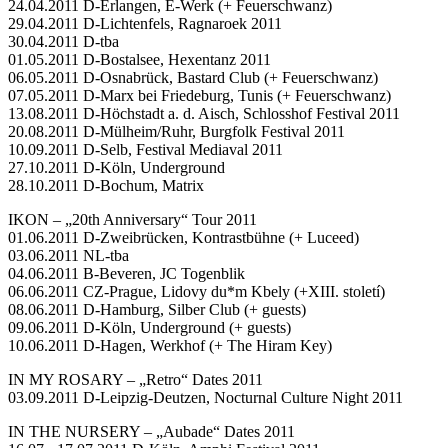
24.04.2011 D-Erlangen, E-Werk (+ Feuerschwanz)
29.04.2011 D-Lichtenfels, Ragnaroek 2011
30.04.2011 D-tba
01.05.2011 D-Bostalsee, Hexentanz 2011
06.05.2011 D-Osnabrück, Bastard Club (+ Feuerschwanz)
07.05.2011 D-Marx bei Friedeburg, Tunis (+ Feuerschwanz)
13.08.2011 D-Höchstadt a. d. Aisch, Schlosshof Festival 2011
20.08.2011 D-Mülheim/Ruhr, Burgfolk Festival 2011
10.09.2011 D-Selb, Festival Mediaval 2011
27.10.2011 D-Köln, Underground
28.10.2011 D-Bochum, Matrix
IKON – „20th Anniversary“ Tour 2011
01.06.2011 D-Zweibrücken, Kontrastbühne (+ Luceed)
03.06.2011 NL-tba
04.06.2011 B-Beveren, JC Togenblik
06.06.2011 CZ-Prague, Lidovy du*m Kbely (+XIII. století)
08.06.2011 D-Hamburg, Silber Club (+ guests)
09.06.2011 D-Köln, Underground (+ guests)
10.06.2011 D-Hagen, Werkhof (+ The Hiram Key)
IN MY ROSARY – „Retro“ Dates 2011
03.09.2011 D-Leipzig-Deutzen, Nocturnal Culture Night 2011
IN THE NURSERY – „Aubade“ Dates 2011