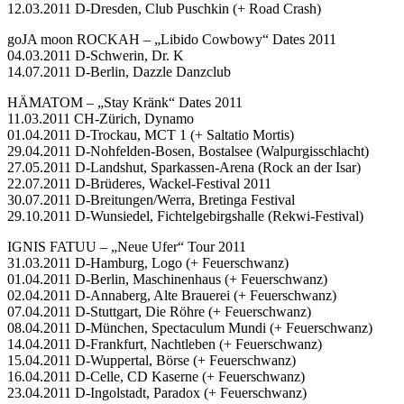
12.03.2011 D-Dresden, Club Puschkin (+ Road Crash)
goJA moon ROCKAH – „Libido Cowbowy“ Dates 2011
04.03.2011 D-Schwerin, Dr. K
14.07.2011 D-Berlin, Dazzle Danzclub
HÄMATOM – „Stay Kränk“ Dates 2011
11.03.2011 CH-Zürich, Dynamo
01.04.2011 D-Trockau, MCT 1 (+ Saltatio Mortis)
29.04.2011 D-Nohfelden-Bosen, Bostalsee (Walpurgisschlacht)
27.05.2011 D-Landshut, Sparkassen-Arena (Rock an der Isar)
22.07.2011 D-Brüderes, Wackel-Festival 2011
30.07.2011 D-Breitungen/Werra, Bretinga Festival
29.10.2011 D-Wunsiedel, Fichtelgebirgshalle (Rekwi-Festival)
IGNIS FATUU – „Neue Ufer“ Tour 2011
31.03.2011 D-Hamburg, Logo (+ Feuerschwanz)
01.04.2011 D-Berlin, Maschinenhaus (+ Feuerschwanz)
02.04.2011 D-Annaberg, Alte Brauerei (+ Feuerschwanz)
07.04.2011 D-Stuttgart, Die Röhre (+ Feuerschwanz)
08.04.2011 D-München, Spectaculum Mundi (+ Feuerschwanz)
14.04.2011 D-Frankfurt, Nachtleben (+ Feuerschwanz)
15.04.2011 D-Wuppertal, Börse (+ Feuerschwanz)
16.04.2011 D-Celle, CD Kaserne (+ Feuerschwanz)
23.04.2011 D-Ingolstadt, Paradox (+ Feuerschwanz)