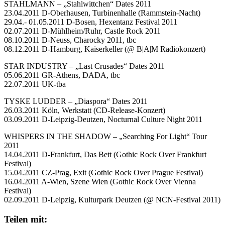
STAHLMANN – „Stahlwittchen“ Dates 2011
23.04.2011 D-Oberhausen, Turbinenhalle (Rammstein-Nacht)
29.04.- 01.05.2011 D-Bosen, Hexentanz Festival 2011
02.07.2011 D-Mühlheim/Ruhr, Castle Rock 2011
08.10.2011 D-Neuss, Charocky 2011, tbc
08.12.2011 D-Hamburg, Kaiserkeller (@ B|A|M Radiokonzert)
STAR INDUSTRY – „Last Crusades“ Dates 2011
05.06.2011 GR-Athens, DADA, tbc
22.07.2011 UK-tba
TYSKE LUDDER – „Diaspora“ Dates 2011
26.03.2011 Köln, Werkstatt (CD-Release-Konzert)
03.09.2011 D-Leipzig-Deutzen, Nocturnal Culture Night 2011
WHISPERS IN THE SHADOW – „Searching For Light“ Tour
2011
14.04.2011 D-Frankfurt, Das Bett (Gothic Rock Over Frankfurt
Festival)
15.04.2011 CZ-Prag, Exit (Gothic Rock Over Prague Festival)
16.04.2011 A-Wien, Szene Wien (Gothic Rock Over Vienna
Festival)
02.09.2011 D-Leipzig, Kulturpark Deutzen (@ NCN-Festival 2011)
Teilen mit: