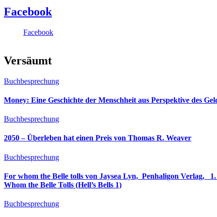
Facebook
Facebook
Versäumt
Buchbesprechung
Money: Eine Geschichte der Menschheit aus Perspektive des Ge
Buchbesprechung
2050 – Überleben hat einen Preis von Thomas R. Weaver
Buchbesprechung
For whom the Belle tolls von Jaysea Lyn, ‎ Penhaligon Verlag, ‎ 1. Oktober 2025, ‎ Deutsche Erstaus
Whom the Belle Tolls (Hell’s Bells 1)
Buchbesprechung