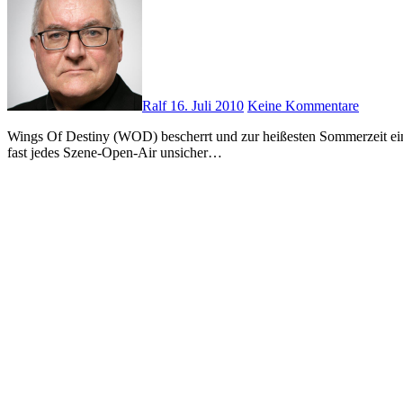
Ralf
16. Juli 2010
Keine Kommentare
Wings Of Destiny (WOD) bescherrt und zur heißesten Sommerzeit ein Bündel von Kpnzerten und Festivalauftritten seiner Künstler. Im neuesten Newsletter werden die nimmermüden Crüxshadows, die schon
fast jedes Szene-Open-Air unsicher…