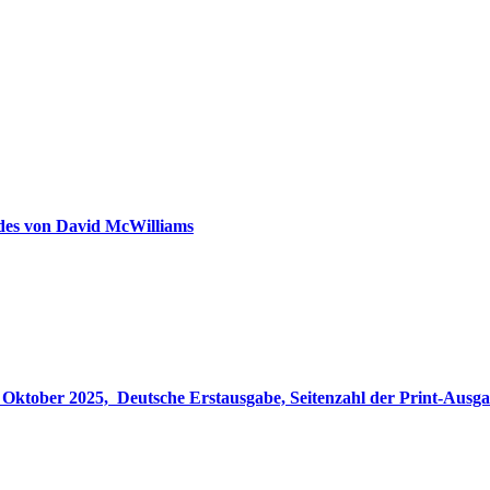
ldes von David McWilliams
gabe, Seitenzahl der Print-Ausgabe ‏ : ‎ 848 Seiten, ISBN-13 ‏ : ‎ 978-3764533694, Originaltitel ‏ : 