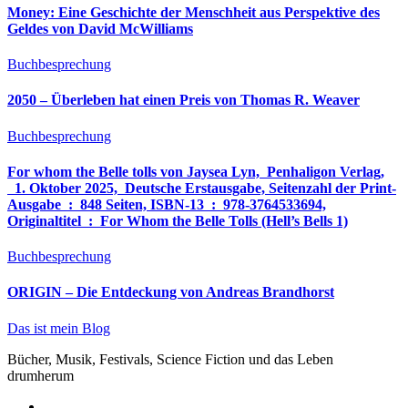
Money: Eine Geschichte der Menschheit aus Perspektive des
Geldes von David McWilliams
Buchbesprechung
2050 – Überleben hat einen Preis von Thomas R. Weaver
Buchbesprechung
For whom the Belle tolls von Jaysea Lyn, ‎ Penhaligon Verlag,
‎ 1. Oktober 2025, ‎ Deutsche Erstausgabe, Seitenzahl der Print-
Ausgabe ‏ : ‎ 848 Seiten, ISBN-13 ‏ : ‎ 978-3764533694,
Originaltitel ‏ : ‎ For Whom the Belle Tolls (Hell’s Bells 1)
Buchbesprechung
ORIGIN – Die Entdeckung von Andreas Brandhorst
Das ist mein Blog
Bücher, Musik, Festivals, Science Fiction und das Leben
drumherum