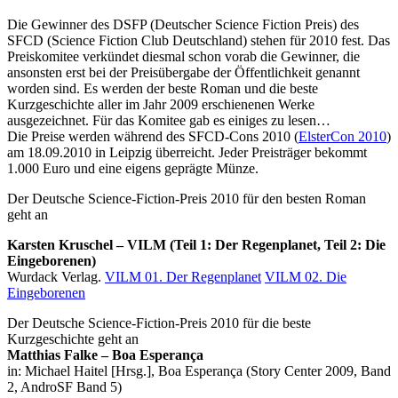
Die Gewinner des DSFP (Deutscher Science Fiction Preis) des
SFCD (Science Fiction Club Deutschland) stehen für 2010 fest. Das
Preiskomitee verkündet diesmal schon vorab die Gewinner, die
ansonsten erst bei der Preisübergabe der Öffentlichkeit genannt
worden sind. Es werden der beste Roman und die beste
Kurzgeschichte aller im Jahr 2009 erschienenen Werke
ausgezeichnet. Für das Komitee gab es einiges zu lesen…
Die Preise werden während des SFCD-Cons 2010 (
ElsterCon 2010
)
am 18.09.2010 in Leipzig überreicht. Jeder Preisträger bekommt
1.000 Euro und eine eigens geprägte Münze.
Der Deutsche Science-Fiction-Preis 2010 für den besten Roman
geht an
Karsten Kruschel – VILM (Teil 1: Der Regenplanet, Teil 2: Die
Eingeborenen)
Wurdack Verlag.
VILM 01. Der Regenplanet
VILM 02. Die
Eingeborenen
Der Deutsche Science-Fiction-Preis 2010 für die beste
Kurzgeschichte geht an
Matthias Falke – Boa Esperança
in: Michael Haitel [Hrsg.], Boa Esperança (Story Center 2009, Band
2, AndroSF Band 5)