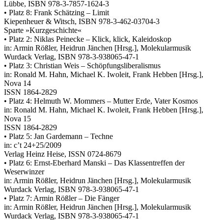
Lübbe, ISBN 978-3-7857-1624-3
• Platz 8: Frank Schätzing – Limit
Kiepenheuer & Witsch, ISBN 978-3-462-03704-3
Sparte »Kurzgeschichte«
• Platz 2: Niklas Peinecke – Klick, klick, Kaleidoskop
in: Armin Rößler, Heidrun Jänchen [Hrsg.], Molekularmusik
Wurdack Verlag, ISBN 978-3-938065-47-1
• Platz 3: Christian Weis – Schöpfungsliberalismus
in: Ronald M. Hahn, Michael K. Iwoleit, Frank Hebben [Hrsg.],
Nova 14
ISSN 1864-2829
• Platz 4: Helmuth W. Mommers – Mutter Erde, Vater Kosmos
in: Ronald M. Hahn, Michael K. Iwoleit, Frank Hebben [Hrsg.],
Nova 15
ISSN 1864-2829
• Platz 5: Jan Gardemann – Techne
in: c’t 24+25/2009
Verlag Heinz Heise, ISSN 0724-8679
• Platz 6: Ernst-Eberhard Manski – Das Klassentreffen der
Weserwinzer
in: Armin Rößler, Heidrun Jänchen [Hrsg.], Molekularmusik
Wurdack Verlag, ISBN 978-3-938065-47-1
• Platz 7: Armin Rößler – Die Fänger
in: Armin Rößler, Heidrun Jänchen [Hrsg.], Molekularmusik
Wurdack Verlag, ISBN 978-3-938065-47-1