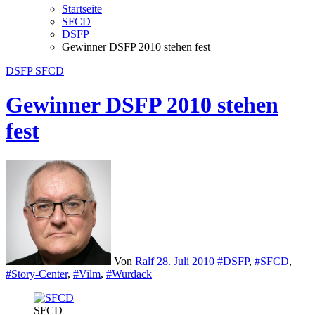
Startseite
SFCD
DSFP
Gewinner DSFP 2010 stehen fest
DSFP
SFCD
Gewinner DSFP 2010 stehen
fest
Von
Ralf
28. Juli 2010
#DSFP
,
#SFCD
,
#Story-Center
,
#Vilm
,
#Wurdack
SFCD