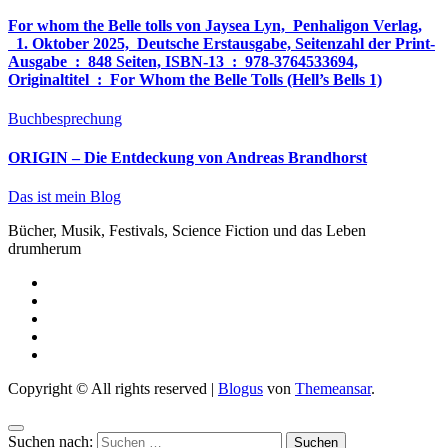
For whom the Belle tolls von Jaysea Lyn, ‎ Penhaligon Verlag,
‎ 1. Oktober 2025, ‎ Deutsche Erstausgabe, Seitenzahl der Print-
Ausgabe ‏ : ‎ 848 Seiten, ISBN-13 ‏ : ‎ 978-3764533694,
Originaltitel ‏ : ‎ For Whom the Belle Tolls (Hell’s Bells 1)
Buchbesprechung
ORIGIN – Die Entdeckung von Andreas Brandhorst
Das ist mein Blog
Bücher, Musik, Festivals, Science Fiction und das Leben
drumherum
Copyright © All rights reserved
|
Blogus
von
Themeansar
.
Suchen nach: