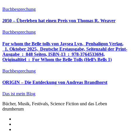
Buchbesprechung
2050 – Überleben hat einen Preis von Thomas R. Weaver
Buchbesprechung
For whom the Belle tolls von Jaysea Lyn, ‎ Penhaligon Verlag,
‎ 1. Oktober 2025, ‎ Deutsche Erstausgabe, Seitenzahl der Print-
Ausgabe ‏ : ‎ 848 Seiten, ISBN-13 ‏ : ‎ 978-3764533694,
Originaltitel ‏ : ‎ For Whom the Belle Tolls (Hell’s Bells 1)
Buchbesprechung
ORIGIN – Die Entdeckung von Andreas Brandhorst
Das ist mein Blog
Bücher, Musik, Festivals, Science Fiction und das Leben
drumherum