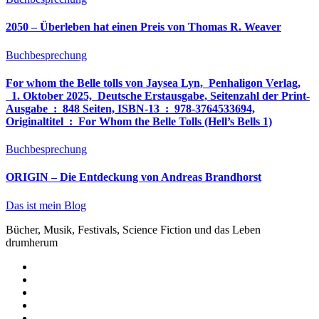
2050 – Überleben hat einen Preis von Thomas R. Weaver
Buchbesprechung
For whom the Belle tolls von Jaysea Lyn, ‎ Penhaligon Verlag,
‎ 1. Oktober 2025, ‎ Deutsche Erstausgabe, Seitenzahl der Print-
Ausgabe ‏ : ‎ 848 Seiten, ISBN-13 ‏ : ‎ 978-3764533694,
Originaltitel ‏ : ‎ For Whom the Belle Tolls (Hell’s Bells 1)
Buchbesprechung
ORIGIN – Die Entdeckung von Andreas Brandhorst
Das ist mein Blog
Bücher, Musik, Festivals, Science Fiction und das Leben
drumherum