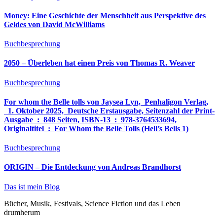
Money: Eine Geschichte der Menschheit aus Perspektive des
Geldes von David McWilliams
Buchbesprechung
2050 – Überleben hat einen Preis von Thomas R. Weaver
Buchbesprechung
For whom the Belle tolls von Jaysea Lyn, ‎ Penhaligon Verlag,
‎ 1. Oktober 2025, ‎ Deutsche Erstausgabe, Seitenzahl der Print-
Ausgabe ‏ : ‎ 848 Seiten, ISBN-13 ‏ : ‎ 978-3764533694,
Originaltitel ‏ : ‎ For Whom the Belle Tolls (Hell’s Bells 1)
Buchbesprechung
ORIGIN – Die Entdeckung von Andreas Brandhorst
Das ist mein Blog
Bücher, Musik, Festivals, Science Fiction und das Leben
drumherum