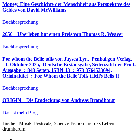
Money: Eine Geschichte der Menschheit aus Perspektive des
Geldes von David McWilliams
Buchbesprechung
2050 – Überleben hat einen Preis von Thomas R. Weaver
Buchbesprechung
For whom the Belle tolls von Jaysea Lyn, ‎ Penhaligon Verlag,
‎ 1. Oktober 2025, ‎ Deutsche Erstausgabe, Seitenzahl der Print-
Ausgabe ‏ : ‎ 848 Seiten, ISBN-13 ‏ : ‎ 978-3764533694,
Originaltitel ‏ : ‎ For Whom the Belle Tolls (Hell’s Bells 1)
Buchbesprechung
ORIGIN – Die Entdeckung von Andreas Brandhorst
Das ist mein Blog
Bücher, Musik, Festivals, Science Fiction und das Leben
drumherum