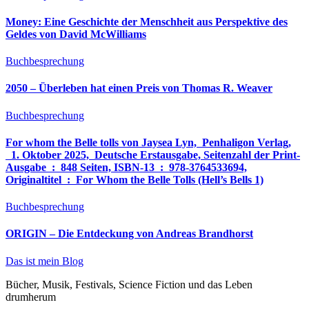
Money: Eine Geschichte der Menschheit aus Perspektive des
Geldes von David McWilliams
Buchbesprechung
2050 – Überleben hat einen Preis von Thomas R. Weaver
Buchbesprechung
For whom the Belle tolls von Jaysea Lyn, ‎ Penhaligon Verlag,
‎ 1. Oktober 2025, ‎ Deutsche Erstausgabe, Seitenzahl der Print-
Ausgabe ‏ : ‎ 848 Seiten, ISBN-13 ‏ : ‎ 978-3764533694,
Originaltitel ‏ : ‎ For Whom the Belle Tolls (Hell’s Bells 1)
Buchbesprechung
ORIGIN – Die Entdeckung von Andreas Brandhorst
Das ist mein Blog
Bücher, Musik, Festivals, Science Fiction und das Leben
drumherum