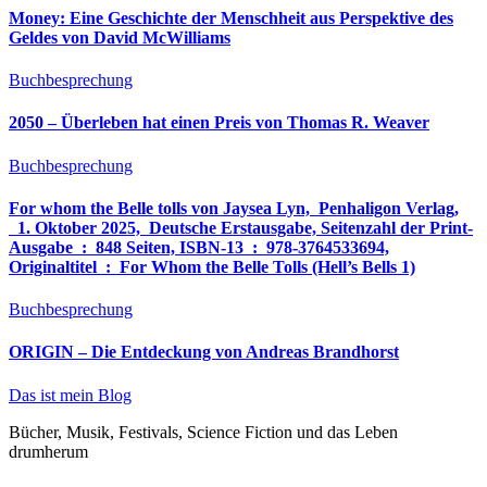
Money: Eine Geschichte der Menschheit aus Perspektive des
Geldes von David McWilliams
Buchbesprechung
2050 – Überleben hat einen Preis von Thomas R. Weaver
Buchbesprechung
For whom the Belle tolls von Jaysea Lyn, ‎ Penhaligon Verlag,
‎ 1. Oktober 2025, ‎ Deutsche Erstausgabe, Seitenzahl der Print-
Ausgabe ‏ : ‎ 848 Seiten, ISBN-13 ‏ : ‎ 978-3764533694,
Originaltitel ‏ : ‎ For Whom the Belle Tolls (Hell’s Bells 1)
Buchbesprechung
ORIGIN – Die Entdeckung von Andreas Brandhorst
Das ist mein Blog
Bücher, Musik, Festivals, Science Fiction und das Leben
drumherum