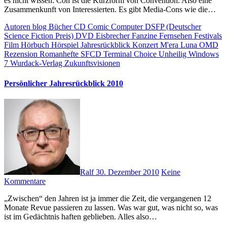
es nicht wissen: Con ist die Kurzform von Convention. Also eine
Zusammenkunft von Interessierten. Es gibt Media-Cons wie die…
Autoren
blog
Bücher
CD
Comic
Computer
DSFP (Deutscher
Science Fiction Preis)
DVD
Eisbrecher
Fanzine
Fernsehen
Festivals
Film
Hörbuch
Hörspiel
Jahresrückblick
Konzert
M'era Luna
OMD
Rezension
Romanhefte
SFCD
Terminal Choice
Unheilig
Windows
7
Wurdack-Verlag
Zukunftsvisionen
Persönlicher Jahresrückblick 2010
Ralf
30. Dezember 2010
Keine
Kommentare
„Zwischen“ den Jahren ist ja immer die Zeit, die vergangenen 12
Monate Revue passieren zu lassen. Was war gut, was nicht so, was
ist im Gedächtnis haften geblieben. Alles also…