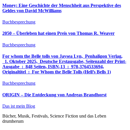
Money: Eine Geschichte der Menschheit aus Perspektive des
Geldes von David McWilliams
Buchbesprechung
2050 – Überleben hat einen Preis von Thomas R. Weaver
Buchbesprechung
For whom the Belle tolls von Jaysea Lyn, ‎ Penhaligon Verlag,
‎ 1. Oktober 2025, ‎ Deutsche Erstausgabe, Seitenzahl der Print-
Ausgabe ‏ : ‎ 848 Seiten, ISBN-13 ‏ : ‎ 978-3764533694,
Originaltitel ‏ : ‎ For Whom the Belle Tolls (Hell’s Bells 1)
Buchbesprechung
ORIGIN – Die Entdeckung von Andreas Brandhorst
Das ist mein Blog
Bücher, Musik, Festivals, Science Fiction und das Leben
drumherum