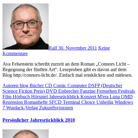
Ralf
30. November 2011
Keine
Kommentare
Ava Felsenstein schreibt zurzeit an dem Roman „Connors Licht –
Begegnung der fünften Art“. Leseproben gibt es davon auf dem
Blog http://connors-licht.de/. Einfach mal reinklicken und mitlesen.
Autoren
blog
Bücher
CD
Comic
Computer
DSFP (Deutscher
Science Fiction Preis)
DVD
Eisbrecher
Fanzine
Fernsehen
Festivals
Film
Hörbuch
Hörspiel
Jahresrückblick
Konzert
M'era Luna
OMD
Rezension
Romanhefte
SFCD
Terminal Choice
Unheilig
Windows
7
Wurdack-Verlag
Zukunftsvisionen
Persönlicher Jahresrückblick 2010