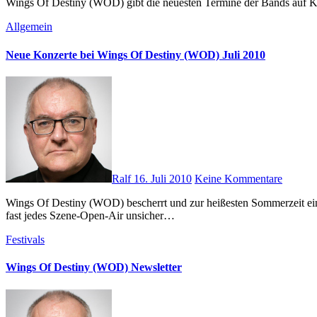
Wings Of Destiny (WOD) gibt die neuesten Termine der Bands auf K
Allgemein
Neue Konzerte bei Wings Of Destiny (WOD) Juli 2010
Ralf
16. Juli 2010
Keine Kommentare
Wings Of Destiny (WOD) bescherrt und zur heißesten Sommerzeit ein Bündel von Kpnzerten und Festivalauftritten seiner Künstler. Im neuesten Newsletter werden die nimmermüden Crüxshadows, die schon
fast jedes Szene-Open-Air unsicher…
Festivals
Wings Of Destiny (WOD) Newsletter