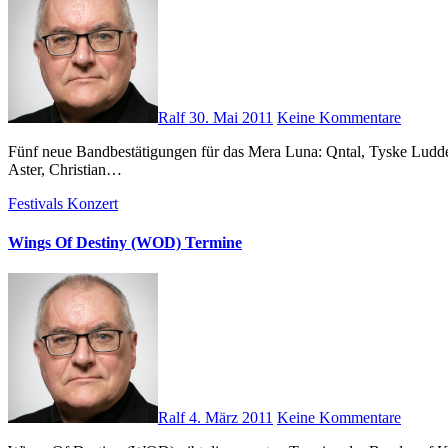
Ralf
30. Mai 2011
Keine Kommentare
Fünf neue Bandbestätigungen für das Mera Luna: Qntal, Tyske Ludder, Coma Divine, Formalin und Blitzmaschine. Erstmals wird das M’era Luna 2011 mit Gothic- und Fantasy-Lesungen von Christian von
Aster, Christian…
Festivals
Konzert
Wings Of Destiny (WOD) Termine
Ralf
4. März 2011
Keine Kommentare