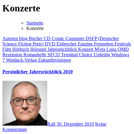
Konzerte
Startseite
Konzerte
Autoren
blog
Bücher
CD
Comic
Computer
DSFP (Deutscher
Science Fiction Preis)
DVD
Eisbrecher
Fanzine
Fernsehen
Festivals
Film
Hörbuch
Hörspiel
Jahresrückblick
Konzert
M'era Luna
OMD
Rezension
Romanhefte
SFCD
Terminal Choice
Unheilig
Windows
7
Wurdack-Verlag
Zukunftsvisionen
Persönlicher Jahresrückblick 2010
Ralf
30. Dezember 2010
Keine
Kommentare