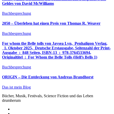
Geldes von David McWilliams
Buchbesprechung
2050 – Überleben hat einen Preis von Thomas R. Weaver
Buchbesprechung
For whom the Belle tolls von Jaysea Lyn, ‎ Penhaligon Verlag,
‎ 1. Oktober 2025, ‎ Deutsche Erstausgabe, Seitenzahl der Print-
Ausgabe ‏ : ‎ 848 Seiten, ISBN-13 ‏ : ‎ 978-3764533694,
Originaltitel ‏ : ‎ For Whom the Belle Tolls (Hell’s Bells 1)
Buchbesprechung
ORIGIN – Die Entdeckung von Andreas Brandhorst
Das ist mein Blog
Bücher, Musik, Festivals, Science Fiction und das Leben
drumherum