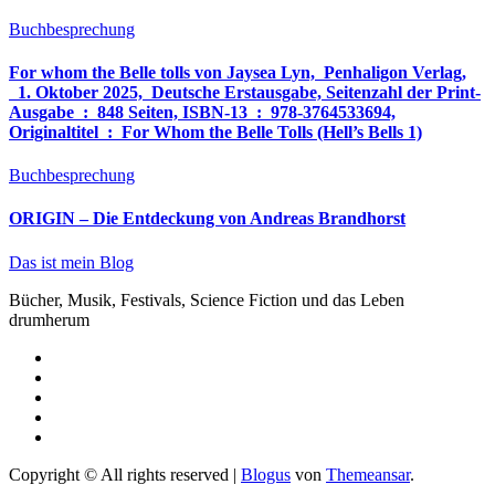
Buchbesprechung
For whom the Belle tolls von Jaysea Lyn, ‎ Penhaligon Verlag,
‎ 1. Oktober 2025, ‎ Deutsche Erstausgabe, Seitenzahl der Print-
Ausgabe ‏ : ‎ 848 Seiten, ISBN-13 ‏ : ‎ 978-3764533694,
Originaltitel ‏ : ‎ For Whom the Belle Tolls (Hell’s Bells 1)
Buchbesprechung
ORIGIN – Die Entdeckung von Andreas Brandhorst
Das ist mein Blog
Bücher, Musik, Festivals, Science Fiction und das Leben
drumherum
Copyright © All rights reserved
|
Blogus
von
Themeansar
.