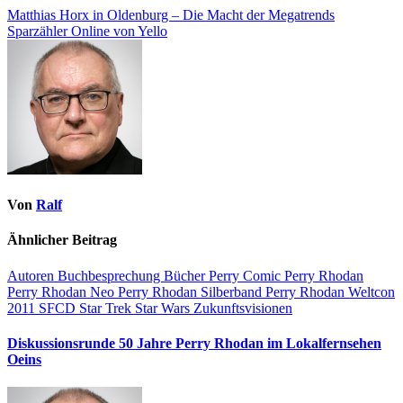
Matthias Horx in Oldenburg – Die Macht der Megatrends
Sparzähler Online von Yello
Von
Ralf
Ähnlicher Beitrag
Autoren
Buchbesprechung
Bücher
Perry Comic
Perry Rhodan
Perry Rhodan Neo
Perry Rhodan Silberband
Perry Rhodan Weltcon
2011
SFCD
Star Trek
Star Wars
Zukunftsvisionen
Diskussionsrunde 50 Jahre Perry Rhodan im Lokalfernsehen
Oeins