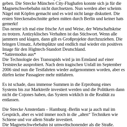
geben. Die Strecke München City-Flughafen konnte sich ja für die
Magnetschwebebahn nicht durchsetzen. Nun werden aber scheints
Nägel mit Köpfen gemacht und es wird nicht lange diskutiert. Die
ersten Streckenabschnitte gehen mitten durch Berlin und keiner hats
gemerkt!
Das nenne ich mal eine frische Art und Weise, der Wirtschaftskrise
zu trotzen. Antizyklisches Verhalten ist das Stichwort. Wenn alle
jammern und klagen, dann gilt es Großprojekte durchzuziehen. Die
bringen Umsatz, Arbeitsplätze und endlich mal wieder ein positives
Image für den Hightech-Standort Deutschland.
*Satiremodus aus*
Die Technologie des Transrapids wird ja im Emsland auf einer
Teststrecke ausprobiert. Nach dem tragischen Unfall im September
2006 sind nun die Testfahrten wieder aufgenommen worden, aber es
dürfen keine Passagiere mehr mitfahren.
Es ist schade, dass immense Summen in die Erprobung eines
Systems bis zur Marktreife investiert werden und die Politikern dann
nicht die Cojones haben, das System wirklich in die Realität zu
entlassen.
Die Strecke Amsterdam – Hamburg -Berlin war ja auch mal im
Gespräch, aber es wird immer noch in die „alten“ Techniken wie
Schiene und vor allem Straße investiert.
Die Magnetschwebebahn ist umweltschonender als die Straße.