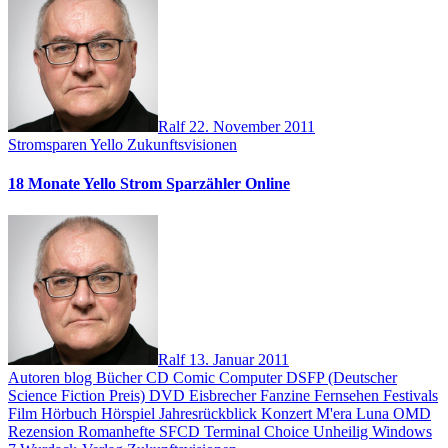
Ralf
22. November 2011
Stromsparen
Yello
Zukunftsvisionen
18 Monate Yello Strom Sparzähler Online
Ralf
13. Januar 2011
Autoren
blog
Bücher
CD
Comic
Computer
DSFP (Deutscher
Science Fiction Preis)
DVD
Eisbrecher
Fanzine
Fernsehen
Festivals
Film
Hörbuch
Hörspiel
Jahresrückblick
Konzert
M'era Luna
OMD
Rezension
Romanhefte
SFCD
Terminal Choice
Unheilig
Windows