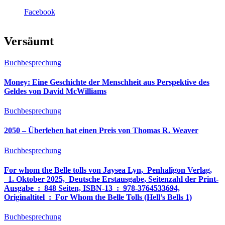
Facebook
Versäumt
Buchbesprechung
Money: Eine Geschichte der Menschheit aus Perspektive des
Geldes von David McWilliams
Buchbesprechung
2050 – Überleben hat einen Preis von Thomas R. Weaver
Buchbesprechung
For whom the Belle tolls von Jaysea Lyn, ‎ Penhaligon Verlag,
‎ 1. Oktober 2025, ‎ Deutsche Erstausgabe, Seitenzahl der Print-
Ausgabe ‏ : ‎ 848 Seiten, ISBN-13 ‏ : ‎ 978-3764533694,
Originaltitel ‏ : ‎ For Whom the Belle Tolls (Hell’s Bells 1)
Buchbesprechung