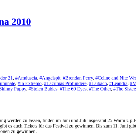
na 2010
dor 21
,
#Amduscia
,
#Angelspit
,
#Brendan Perry
,
#Celine and Nite Wr
luminate
,
#In Extremo
,
#Lacrimas Profundere
,
#Laibach
,
#Leandra
,
#M
Skinny Puppy
,
#Stolen Babies
,
#The 69 Eyes
,
#The Other
,
#The Sister
lang werden zu lassen, finden im Juni und Juli insgesamt 25 Warm Up-
, gibt es auch Tickets für das Festival zu gewinnen. Bis zum 11. Juni
rsonen zu gewinnen.