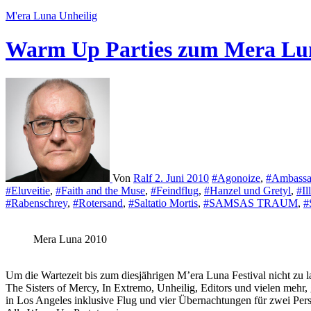
M'era Luna
Unheilig
Warm Up Parties zum Mera Lu
Von
Ralf
2. Juni 2010
#Agonoize
,
#Ambassa
#Eluveitie
,
#Faith and the Muse
,
#Feindflug
,
#Hanzel und Gretyl
,
#Il
#Rabenschrey
,
#Rotersand
,
#Saltatio Mortis
,
#SAMSAS TRAUM
,
#
Mera Luna 2010
Um die Wartezeit bis zum diesjährigen M’era Luna Festival nicht zu 
The Sisters of Mercy, In Extremo, Unheilig, Editors und vielen mehr
in Los Angeles inklusive Flug und vier Übernachtungen für zwei Pe