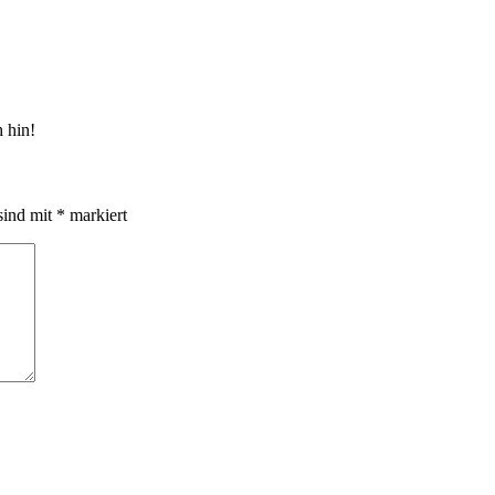
h hin!
sind mit
*
markiert