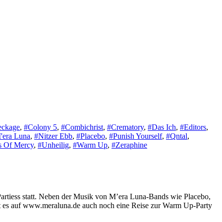
eckage
,
#Colony 5
,
#Combichrist
,
#Crematory
,
#Das Ich
,
#Editors
,
'era Luna
,
#Nitzer Ebb
,
#Placebo
,
#Punish Yourself
,
#Qntal
,
s Of Mercy
,
#Unheilig
,
#Warm Up
,
#Zeraphine
Partiess statt. Neben der Musik von M’era Luna-Bands wie Placebo,
 gibt es auf www.meraluna.de auch noch eine Reise zur Warm Up-Party