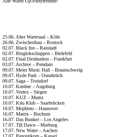
Alle Warm Up-Partytermine:
25.06. Alter Wartesaal – Köln
26.06. Zwischenbau – Rostock
02.07. Black Inn – Ranstadt
02.07. Ringlokschuppen – Bielefeld
02.07. Final Destination – Frankfurt
03.07. Archive – Potsdam
09.07. Meier Music Hall – Braunschweig
09.07. Hyde Park – Osnabrück
09.07. Saga – Troisdorf
10.07. Kantine – Augsburg
10.07. Vortex – Siegen
10.07. KUZ – Mainz
10.07. Kitu Klub – Saarbrücken
10.07. Mephisto – Hannover
16.07. Matrix – Bochum
16.07. Das Bunker – Los Angeles
17.07. Till Dawn – Marburg
17.07. New Water – Aachen
17.07. Panoptikom – Kassel