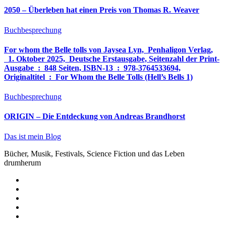
2050 – Überleben hat einen Preis von Thomas R. Weaver
Buchbesprechung
For whom the Belle tolls von Jaysea Lyn, ‎ Penhaligon Verlag,
‎ 1. Oktober 2025, ‎ Deutsche Erstausgabe, Seitenzahl der Print-
Ausgabe ‏ : ‎ 848 Seiten, ISBN-13 ‏ : ‎ 978-3764533694,
Originaltitel ‏ : ‎ For Whom the Belle Tolls (Hell’s Bells 1)
Buchbesprechung
ORIGIN – Die Entdeckung von Andreas Brandhorst
Das ist mein Blog
Bücher, Musik, Festivals, Science Fiction und das Leben
drumherum