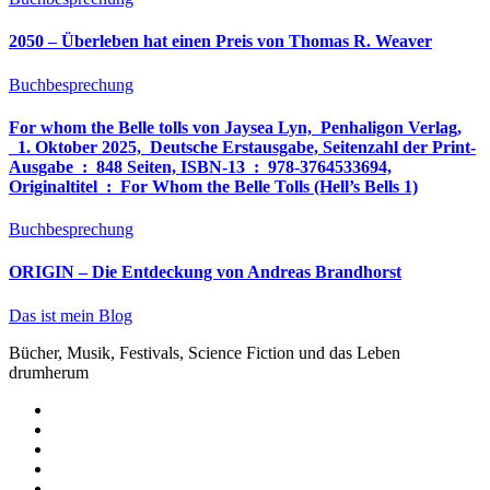
2050 – Überleben hat einen Preis von Thomas R. Weaver
Buchbesprechung
For whom the Belle tolls von Jaysea Lyn, ‎ Penhaligon Verlag,
‎ 1. Oktober 2025, ‎ Deutsche Erstausgabe, Seitenzahl der Print-
Ausgabe ‏ : ‎ 848 Seiten, ISBN-13 ‏ : ‎ 978-3764533694,
Originaltitel ‏ : ‎ For Whom the Belle Tolls (Hell’s Bells 1)
Buchbesprechung
ORIGIN – Die Entdeckung von Andreas Brandhorst
Das ist mein Blog
Bücher, Musik, Festivals, Science Fiction und das Leben
drumherum