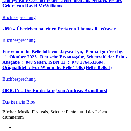
Money: Eine Geschichte der Menschheit aus Perspektive des
Geldes von David McWilliams
Buchbesprechung
2050 – Überleben hat einen Preis von Thomas R. Weaver
Buchbesprechung
For whom the Belle tolls von Jaysea Lyn, ‎ Penhaligon Verlag,
‎ 1. Oktober 2025, ‎ Deutsche Erstausgabe, Seitenzahl der Print-
Ausgabe ‏ : ‎ 848 Seiten, ISBN-13 ‏ : ‎ 978-3764533694,
Originaltitel ‏ : ‎ For Whom the Belle Tolls (Hell’s Bells 1)
Buchbesprechung
ORIGIN – Die Entdeckung von Andreas Brandhorst
Das ist mein Blog
Bücher, Musik, Festivals, Science Fiction und das Leben
drumherum