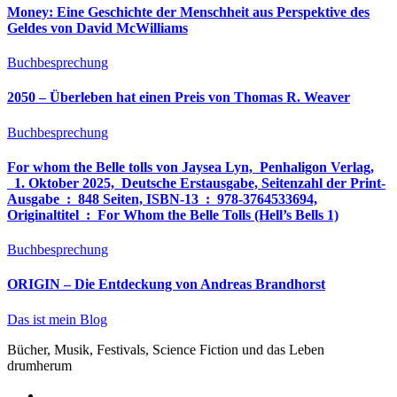
Money: Eine Geschichte der Menschheit aus Perspektive des
Geldes von David McWilliams
Buchbesprechung
2050 – Überleben hat einen Preis von Thomas R. Weaver
Buchbesprechung
For whom the Belle tolls von Jaysea Lyn, ‎ Penhaligon Verlag,
‎ 1. Oktober 2025, ‎ Deutsche Erstausgabe, Seitenzahl der Print-
Ausgabe ‏ : ‎ 848 Seiten, ISBN-13 ‏ : ‎ 978-3764533694,
Originaltitel ‏ : ‎ For Whom the Belle Tolls (Hell’s Bells 1)
Buchbesprechung
ORIGIN – Die Entdeckung von Andreas Brandhorst
Das ist mein Blog
Bücher, Musik, Festivals, Science Fiction und das Leben
drumherum