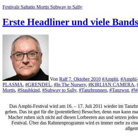
Festivals
Saltatio Mortis
Subway to Sally
Erste Headliner und viele Bands
Von
Ralf
7. Oktober 2010
#Amphi
,
#Amphi-F
PLASMA
,
#GRENDEL
,
#In The Nursery
,
#KIRLIAN CAMERA
,
Mortis
,
#Staubkind
,
#Subway to Sally
,
#Tanzbrunnen
,
#Tanzwut
,
#W
Das Amphi-Festival wird am 16. – 17. Juli 2011 wieder im Tanzbr
geben. Das ist gut für die (potentiellen) Besucher, denn nun kann m
Macher ruhen sich nicht auf diesen Lorbeeren aus und setzen jedes
Festival. Über das Rahmenprogramm wird es immer mehr zu ein
allgem