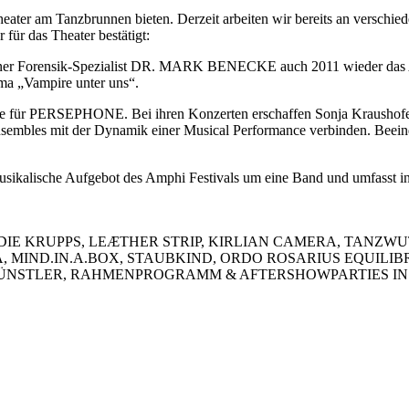
eater am Tanzbrunnen bieten. Derzeit arbeiten wir bereits an versc
 für das Theater bestätigt:
lner Forensik-Spezialist DR. MARK BENECKE auch 2011 wieder das Amp
ema „Vampire unter uns“.
ne für PERSEPHONE. Bei ihren Konzerten erschaffen Sonja Kraushofer 
ensembles mit der Dynamik einer Musical Performance verbinden. Beei
ikalische Aufgebot des Amphi Festivals um eine Band und umfasst in 
 DIE KRUPPS, LEÆTHER STRIP, KIRLIAN CAMERA, TANZW
 MIND.IN.A.BOX, STAUBKIND, ORDO ROSARIUS EQUILIBR
 KÜNSTLER, RAHMENPROGRAMM & AFTERSHOWPARTIES I