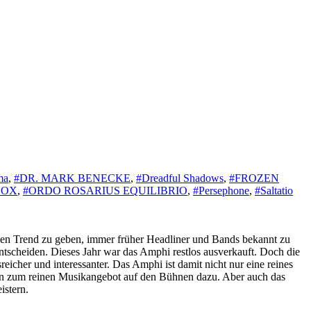
ma
,
#DR. MARK BENECKE
,
#Dreadful Shadows
,
#FROZEN
BOX
,
#ORDO ROSARIUS EQUILIBRIO
,
#Persephone
,
#Saltatio
inen Trend zu geben, immer früher Headliner und Bands bekannt zu
entscheiden. Dieses Jahr war das Amphi restlos ausverkauft. Doch die
icher und interessanter. Das Amphi ist damit nicht nur eine reines
n zum reinen Musikangebot auf den Bühnen dazu. Aber auch das
istern.