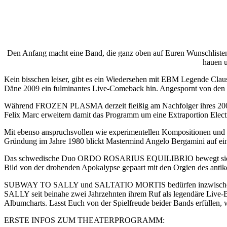
Den Anfang macht eine Band, die ganz oben auf Euren Wunschlisten s
hauen u
Kein bisschen leiser, gibt es ein Wiedersehen mit EBM Legende C
Däne 2009 ein fulminantes Live-Comeback hin. Angespornt von den ge
Während FROZEN PLASMA derzeit fleißig am Nachfolger ihres 2009 e
Felix Marc erweitern damit das Programm um eine Extraportion Elect
Mit ebenso anspruchsvollen wie experimentellen Kompositionen und
Gründung im Jahre 1980 blickt Mastermind Angelo Bergamini auf eine
Das schwedische Duo ORDO ROSARIUS EQUILIBRIO bewegt sich mit se
Bild von der drohenden Apokalypse gepaart mit den Orgien des anti
SUBWAY TO SALLY und SALTATIO MORTIS bedürfen inzwischen wohl
SALLY seit beinahe zwei Jahrzehnten ihrem Ruf als legendäre Live
Albumcharts. Lasst Euch von der Spielfreude beider Bands erfüllen, w
ERSTE INFOS ZUM THEATERPROGRAMM: