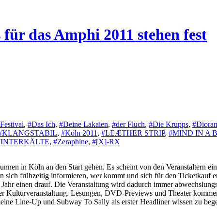
 für das Amphi 2011 stehen fest
estival
,
#Das Ich
,
#Deine Lakaien
,
#der Fluch
,
#Die Krupps
,
#Diora
#KLANGSTABIL
,
#Köln 2011
,
#LEÆTHER STRIP
,
#MIND IN A 
INTERKÄLTE
,
#Zeraphine
,
#[X]-RX
unnen in Köln an den Start gehen. Es scheint von den Veranstaltern e
an sich frühzeitig informieren, wer kommt und sich für den Ticketkauf 
 Jahr einen drauf. Die Veranstaltung wird dadurch immer abwechslungsre
er Kulturveranstaltung. Lesungen, DVD-Previews und Theater komme
eine Line-Up und Subway To Sally als erster Headliner wissen zu bege