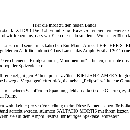
Hier die Infos zu den neuen Bands:
tand: [X]-RX ! Die Kölner Industrial-Rave Götter brennen bereits dar
nd wir freuen uns, dass wir Euch diesen besonderen Wunsch erfüllen 
laus Larsen und seiner musikalischen Ein-Mann-Armee LEÆTHER STRIP
feierten Auftritten nimmt Claus Larsen das Amphi Festival 2011 erneut
rschienenen Erfolgsalbums „Monumentum“ arbeiten, erreichte uns bra
ropop der Spitzenklasse.
 ihrer einzigartigen Bühnenpräsenz zählen KIRLIAN CAMERA fraglos z
 bewegte Vergangenheit zurück, die neben „Eclipse“ zahlreiche Genre
inem Schaffen im Spannungsfeld aus akustische Gitarren, zyklisch
ken Roms.
 keiner großen Vorstellung mehr. Diese Namen stehen für Folkme
-Band gerecht werden, stürmten SALTATIO MORTIS mit ihrem letzten S
enn sie auf dem Amphi Festival ihr feuriges Spektakel entfesseln.