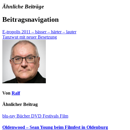
Ähnliche Beiträge
Beitragsnavigation
E-tropolis 2011 – bässer – härter – lauter
Tanzwut mit neuer Besetzung
Von
Ralf
Ähnlicher Beitrag
blu-ray
Bücher
DVD
Festivals
Film
Oldenwood – Sean Young beim Filmfest in Oldenburg