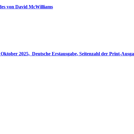
ldes von David McWilliams
gabe, Seitenzahl der Print-Ausgabe ‏ : ‎ 848 Seiten, ISBN-13 ‏ : ‎ 978-3764533694, Originaltitel ‏ : 