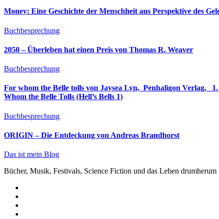
Money: Eine Geschichte der Menschheit aus Perspektive des Ge
Buchbesprechung
2050 – Überleben hat einen Preis von Thomas R. Weaver
Buchbesprechung
For whom the Belle tolls von Jaysea Lyn, ‎ Penhaligon Verlag, ‎ 1. Oktober 2025, ‎ Deutsche Erstaus
Whom the Belle Tolls (Hell’s Bells 1)
Buchbesprechung
ORIGIN – Die Entdeckung von Andreas Brandhorst
Das ist mein Blog
Bücher, Musik, Festivals, Science Fiction und das Leben drumherum