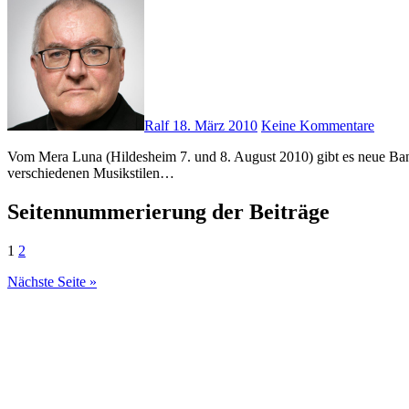
Ralf
18. März 2010
Keine Kommentare
Vom Mera Luna (Hildesheim 7. und 8. August 2010) gibt es neue Bandbestätigungen. Laibach, Rabenschrey, Zeraphine und Rotersand werden das Festival bespielen. Es wird eine grosse Spanne an
verschiedenen Musikstilen…
Seitennummerierung der Beiträge
1
2
Nächste Seite »