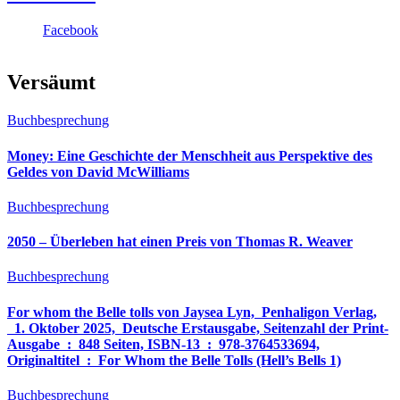
Facebook
Versäumt
Buchbesprechung
Money: Eine Geschichte der Menschheit aus Perspektive des
Geldes von David McWilliams
Buchbesprechung
2050 – Überleben hat einen Preis von Thomas R. Weaver
Buchbesprechung
For whom the Belle tolls von Jaysea Lyn, ‎ Penhaligon Verlag,
‎ 1. Oktober 2025, ‎ Deutsche Erstausgabe, Seitenzahl der Print-
Ausgabe ‏ : ‎ 848 Seiten, ISBN-13 ‏ : ‎ 978-3764533694,
Originaltitel ‏ : ‎ For Whom the Belle Tolls (Hell’s Bells 1)
Buchbesprechung