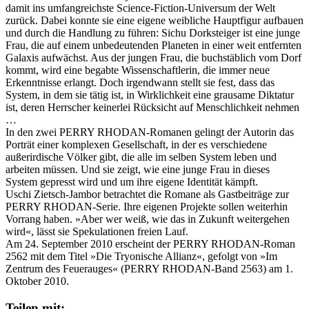
damit ins umfangreichste Science-Fiction-Universum der Welt
zurück. Dabei konnte sie eine eigene weibliche Hauptfigur aufbauen
und durch die Handlung zu führen: Sichu Dorksteiger ist eine junge
Frau, die auf einem unbedeutenden Planeten in einer weit entfernten
Galaxis aufwächst. Aus der jungen Frau, die buchstäblich vom Dorf
kommt, wird eine begabte Wissenschaftlerin, die immer neue
Erkenntnisse erlangt. Doch irgendwann stellt sie fest, dass das
System, in dem sie tätig ist, in Wirklichkeit eine grausame Diktatur
ist, deren Herrscher keinerlei Rücksicht auf Menschlichkeit nehmen
…
In den zwei PERRY RHODAN-Romanen gelingt der Autorin das
Porträt einer komplexen Gesellschaft, in der es verschiedene
außerirdische Völker gibt, die alle im selben System leben und
arbeiten müssen. Und sie zeigt, wie eine junge Frau in dieses
System gepresst wird und um ihre eigene Identität kämpft.
Uschi Zietsch-Jambor betrachtet die Romane als Gastbeiträge zur
PERRY RHODAN-Serie. Ihre eigenen Projekte sollen weiterhin
Vorrang haben. »Aber wer weiß, wie das in Zukunft weitergehen
wird«, lässt sie Spekulationen freien Lauf.
Am 24. September 2010 erscheint der PERRY RHODAN-Roman
2562 mit dem Titel »Die Tryonische Allianz«, gefolgt von »Im
Zentrum des Feuerauges« (PERRY RHODAN-Band 2563) am 1.
Oktober 2010.
Teilen mit: