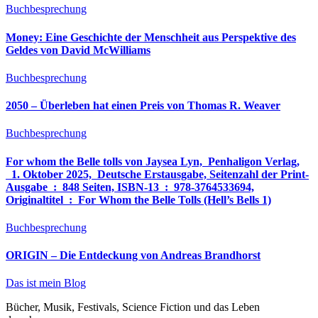
Buchbesprechung
Money: Eine Geschichte der Menschheit aus Perspektive des
Geldes von David McWilliams
Buchbesprechung
2050 – Überleben hat einen Preis von Thomas R. Weaver
Buchbesprechung
For whom the Belle tolls von Jaysea Lyn, ‎ Penhaligon Verlag,
‎ 1. Oktober 2025, ‎ Deutsche Erstausgabe, Seitenzahl der Print-
Ausgabe ‏ : ‎ 848 Seiten, ISBN-13 ‏ : ‎ 978-3764533694,
Originaltitel ‏ : ‎ For Whom the Belle Tolls (Hell’s Bells 1)
Buchbesprechung
ORIGIN – Die Entdeckung von Andreas Brandhorst
Das ist mein Blog
Bücher, Musik, Festivals, Science Fiction und das Leben