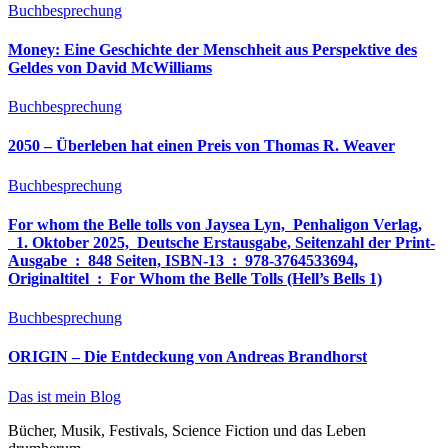
Buchbesprechung
Money: Eine Geschichte der Menschheit aus Perspektive des
Geldes von David McWilliams
Buchbesprechung
2050 – Überleben hat einen Preis von Thomas R. Weaver
Buchbesprechung
For whom the Belle tolls von Jaysea Lyn, ‎ Penhaligon Verlag,
‎ 1. Oktober 2025, ‎ Deutsche Erstausgabe, Seitenzahl der Print-
Ausgabe ‏ : ‎ 848 Seiten, ISBN-13 ‏ : ‎ 978-3764533694,
Originaltitel ‏ : ‎ For Whom the Belle Tolls (Hell’s Bells 1)
Buchbesprechung
ORIGIN – Die Entdeckung von Andreas Brandhorst
Das ist mein Blog
Bücher, Musik, Festivals, Science Fiction und das Leben