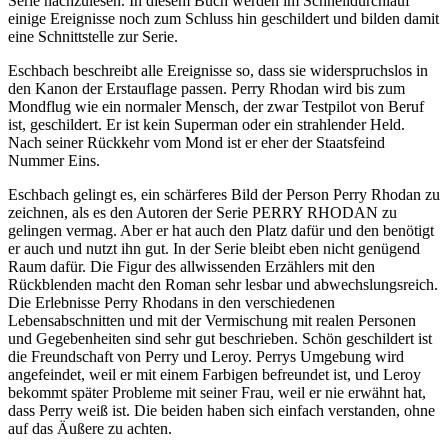
Serie nachzulesen. In diesem Buch werden im Schnelldurchlauf
einige Ereignisse noch zum Schluss hin geschildert und bilden damit
eine Schnittstelle zur Serie.
Eschbach beschreibt alle Ereignisse so, dass sie widerspruchslos in
den Kanon der Erstauflage passen. Perry Rhodan wird bis zum
Mondflug wie ein normaler Mensch, der zwar Testpilot von Beruf
ist, geschildert. Er ist kein Superman oder ein strahlender Held.
Nach seiner Rückkehr vom Mond ist er eher der Staatsfeind
Nummer Eins.
Eschbach gelingt es, ein schärferes Bild der Person Perry Rhodan zu
zeichnen, als es den Autoren der Serie PERRY RHODAN zu
gelingen vermag. Aber er hat auch den Platz dafür und den benötigt
er auch und nutzt ihn gut. In der Serie bleibt eben nicht genügend
Raum dafür. Die Figur des allwissenden Erzählers mit den
Rückblenden macht den Roman sehr lesbar und abwechslungsreich.
Die Erlebnisse Perry Rhodans in den verschiedenen
Lebensabschnitten und mit der Vermischung mit realen Personen
und Gegebenheiten sind sehr gut beschrieben. Schön geschildert ist
die Freundschaft von Perry und Leroy. Perrys Umgebung wird
angefeindet, weil er mit einem Farbigen befreundet ist, und Leroy
bekommt später Probleme mit seiner Frau, weil er nie erwähnt hat,
dass Perry weiß ist. Die beiden haben sich einfach verstanden, ohne
auf das Äußere zu achten.