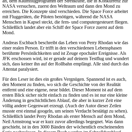
an, dem Raumflugprogramm der Streitkräfte, die in Konkurrenz zur
NASA versuchen, zuerst den Weltraum und dann den Mond zu
erreichen. Die Konzepte sind verschieden. Die Space Force arbeitet
mit Fluggeräten, die Piloten benötigen, während die NASA
Menschen in Kapsel steckt, die fern- und computergesteuert fliegen.
Schließlich landet aber ein Schiff der Space Force zuerst auf dem
Mond.
Andreas Eschbach beschreibt das Leben von Perry Rhodan wie das
einer realen Person. Er trifft in den verschiedenen Lebensphasen
berühmte Persönlichkeiten und ist Zeuge epochaler Ereignisse. Als
JFK erschossen wird, ist er gerade auf deinem Testflug und wundert
sich, dass keiner ihn auf der Rollbahn empfängt. Alle sind durch das
Attentat paralysiert.
Für den Leser ist dies ein großes Vergnügen. Spannend ist es auch,
den Moment zu finden, wo sich die Geschichte von der Realität
entfernt und eine eigene, neue bildet. Dieser Moment ist auf dem
ersten Blick sicher nicht einfach zu finden und es ist nur eine kleine
Änderung in geschichtlichen Ablauf, die aber in kurzer Zeit eine
völlig andere Gegenwart erzeugt. (Auch der Autor dieser Zeilen
musste erst einmal googeln, um seinen Verdacht bestätigt zu sehen).
Schließlich landet Perry Rhodan als erster Mensch auf dem Mond,
Neil Armstrong war er kurz zuvor allerdings begegnet. Was dann
geschieht, ist in den 3000 Bänden der wöchentlich erscheinenden