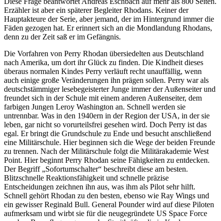
Diese Frage beantwortet Andreas Eschbach auf mehr als 800 Seiten.
Erzähler ist aber ein späterer Begleiter Rhodans. Keiner der
Hauptakteure der Serie, aber jemand, der im Hintergrund immer die
Fäden gezogen hat. Er erinnert sich an die Mondlandung Rhodans,
denn zu der Zeit saß er im Gefängnis.
Die Vorfahren von Perry Rhodan übersiedelten aus Deutschland
nach Amerika, um dort ihr Glück zu finden. Die Kindheit dieses
überaus normalen Kindes Perry verläuft recht unauffällig, wenn
auch einige große Veränderungen ihn prägen sollen. Perry war als
deutschstämmiger lesebegeisterter Junge immer der Außenseiter und
freundet sich in der Schule mit einem anderen Außenseiter, dem
farbigen Jungen Leroy Washington an. Schnell werden sie
untrennbar. Was in den 1940ern in der Region der USA, in der sie
leben, gar nicht so vorurteilsfrei gesehen wird. Doch Perry ist das
egal. Er bringt die Grundschule zu Ende und besucht anschließend
eine Militärschule. Hier beginnen sich die Wege der beiden Freunde
zu trennen. Nach der Militärschule folgt die Militärakademie West
Point. Hier beginnt Perry Rhodan seine Fähigkeiten zu entdecken.
Der Begriff „Sofortumschalter“ beschreibt diese am besten.
Blitzschnelle Reaktionsfähigkeit und schnelle präzise
Entscheidungen zeichnen ihn aus, was ihm als Pilot sehr hilft.
Schnell gehört Rhodan zu den besten, ebenso wie Ray Wings und
ein gewisser Reginald Bull. General Pounder wird auf diese Piloten
aufmerksam und wirbt sie für die neugegründete US Space Force