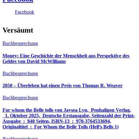
Facebook
Versäumt
Buchbesprechung
Money: Eine Geschichte der Menschheit aus Perspektive des
Geldes von David McWilliams
Buchbesprechung
2050 – Überleben hat einen Preis von Thomas R. Weaver
Buchbesprechung
For whom the Belle tolls von Jaysea Lyn, ‎ Penhaligon Verlag,
‎ 1. Oktober 2025, ‎ Deutsche Erstausgabe, Seitenzahl der Print-
Ausgabe ‏ : ‎ 848 Seiten, ISBN-13 ‏ : ‎ 978-3764533694,
Originaltitel ‏ : ‎ For Whom the Belle Tolls (Hell’s Bells 1)
Buchbesprechung