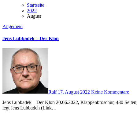
Startseite
2022
August
Allgemein
Jens Lubbadek – Der Klon
Ralf
17. August 2022
Keine Kommentare
Jens Lubbadek – Der Klon 20.06.2022, Klappenbroschur, 480 Seiten, Heyne Verlag, ISBN-13 ‏ : ‎ 978-3453320130 Nach dem Debütroman „Unsterblich“ und den folgenden „Neanderthal“ und „Transfusion“
legt Jens Lubbadeh (Link…