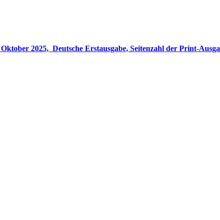
gabe, Seitenzahl der Print-Ausgabe ‏ : ‎ 848 Seiten, ISBN-13 ‏ : ‎ 978-3764533694, Originaltitel ‏ : 