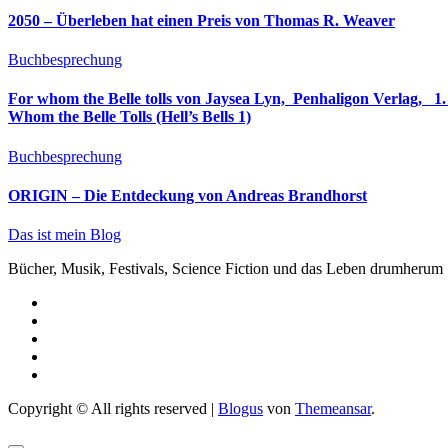
2050 – Überleben hat einen Preis von Thomas R. Weaver
Buchbesprechung
For whom the Belle tolls von Jaysea Lyn, ‎ Penhaligon Verlag, ‎ 1. Oktober 2025, ‎ Deutsche Erstaus
Whom the Belle Tolls (Hell’s Bells 1)
Buchbesprechung
ORIGIN – Die Entdeckung von Andreas Brandhorst
Das ist mein Blog
Bücher, Musik, Festivals, Science Fiction und das Leben drumherum
Copyright © All rights reserved
|
Blogus
von
Themeansar
.