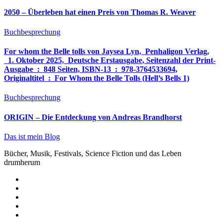
2050 – Überleben hat einen Preis von Thomas R. Weaver
Buchbesprechung
For whom the Belle tolls von Jaysea Lyn, ‎ Penhaligon Verlag,
‎ 1. Oktober 2025, ‎ Deutsche Erstausgabe, Seitenzahl der Print-
Ausgabe ‏ : ‎ 848 Seiten, ISBN-13 ‏ : ‎ 978-3764533694,
Originaltitel ‏ : ‎ For Whom the Belle Tolls (Hell’s Bells 1)
Buchbesprechung
ORIGIN – Die Entdeckung von Andreas Brandhorst
Das ist mein Blog
Bücher, Musik, Festivals, Science Fiction und das Leben
drumherum