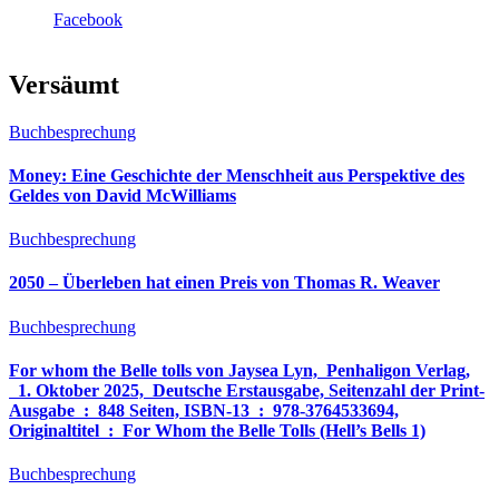
Facebook
Versäumt
Buchbesprechung
Money: Eine Geschichte der Menschheit aus Perspektive des
Geldes von David McWilliams
Buchbesprechung
2050 – Überleben hat einen Preis von Thomas R. Weaver
Buchbesprechung
For whom the Belle tolls von Jaysea Lyn, ‎ Penhaligon Verlag,
‎ 1. Oktober 2025, ‎ Deutsche Erstausgabe, Seitenzahl der Print-
Ausgabe ‏ : ‎ 848 Seiten, ISBN-13 ‏ : ‎ 978-3764533694,
Originaltitel ‏ : ‎ For Whom the Belle Tolls (Hell’s Bells 1)
Buchbesprechung