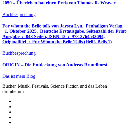
2050 – Überleben hat einen Preis von Thomas R. Weaver
Buchbesprechung
For whom the Belle tolls von Jaysea Lyn, ‎ Penhaligon Verlag,
‎ 1. Oktober 2025, ‎ Deutsche Erstausgabe, Seitenzahl der Print-
Ausgabe ‏ : ‎ 848 Seiten, ISBN-13 ‏ : ‎ 978-3764533694,
Originaltitel ‏ : ‎ For Whom the Belle Tolls (Hell’s Bells 1)
Buchbesprechung
ORIGIN – Die Entdeckung von Andreas Brandhorst
Das ist mein Blog
Bücher, Musik, Festivals, Science Fiction und das Leben
drumherum