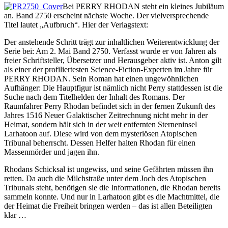
Bei PERRY RHODAN steht ein kleines Jubiläum
an. Band 2750 erscheint nächste Woche. Der vielversprechende
Titel lautet „Aufbruch“. Hier der Verlagstext:
Der anstehende Schritt trägt zur inhaltlichen Weiterentwicklung der
Serie bei: Am 2. Mai Band 2750. Verfasst wurde er von Jahren als
freier Schriftsteller, Übersetzer und Herausgeber aktiv ist. Anton gilt
als einer der profiliertesten Science-Fiction-Experten im Jahre für
PERRY RHODAN. Sein Roman hat einen ungewöhnlichen
Aufhänger: Die Hauptfigur ist nämlich nicht Perry stattdessen ist die
Suche nach dem Titelhelden der Inhalt des Romans. Der
Raumfahrer Perry Rhodan befindet sich in der fernen Zukunft des
Jahres 1516 Neuer Galaktischer Zeitrechnung nicht mehr in der
Heimat, sondern hält sich in der weit entfernten Sterneninsel
Larhatoon auf. Diese wird von dem mysteriösen Atopischen
Tribunal beherrscht. Dessen Helfer halten Rhodan für einen
Massenmörder und jagen ihn.
Rhodans Schicksal ist ungewiss, und seine Gefährten müssen ihn
retten. Da auch die Milchstraße unter dem Joch des Atopischen
Tribunals steht, benötigen sie die Informationen, die Rhodan bereits
sammeln konnte. Und nur in Larhatoon gibt es die Machtmittel, die
der Heimat die Freiheit bringen werden – das ist allen Beteiligten
klar …