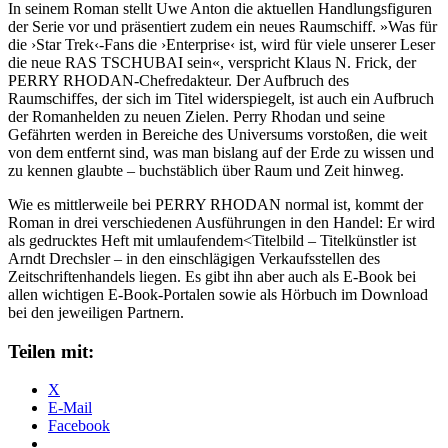
In seinem Roman stellt Uwe Anton die aktuellen Handlungsfiguren
der Serie vor und präsentiert zudem ein neues Raumschiff. »Was für
die ›Star Trek‹-Fans die ›Enterprise‹ ist, wird für viele unserer Leser
die neue RAS TSCHUBAI sein«, verspricht Klaus N. Frick, der
PERRY RHODAN-Chefredakteur. Der Aufbruch des
Raumschiffes, der sich im Titel widerspiegelt, ist auch ein Aufbruch
der Romanhelden zu neuen Zielen. Perry Rhodan und seine
Gefährten werden in Bereiche des Universums vorstoßen, die weit
von dem entfernt sind, was man bislang auf der Erde zu wissen und
zu kennen glaubte – buchstäblich über Raum und Zeit hinweg.
Wie es mittlerweile bei PERRY RHODAN normal ist, kommt der
Roman in drei verschiedenen Ausführungen in den Handel: Er wird
als gedrucktes Heft mit umlaufendem<Titelbild – Titelkünstler ist
Arndt Drechsler – in den einschlägigen Verkaufsstellen des
Zeitschriftenhandels liegen. Es gibt ihn aber auch als E-Book bei
allen wichtigen E-Book-Portalen sowie als Hörbuch im Download
bei den jeweiligen Partnern.
Teilen mit:
X
E-Mail
Facebook