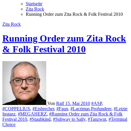
Startseite
Zita Rock
Running Order zum Zita Rock & Folk Festival 2010
Zita Rock
Running Order zum Zita Rock
& Folk Festival 2010
Von
Ralf
15. Mai 2010
#ASP
,
#COPPELIUS
,
#Eisbrecher
,
#Faun
,
#Lacrimas Profundere
,
#Letzte
Instanz
,
#MEGAHERZ
,
#Running Order zum Zita Rock & Folk
Festival 2010
,
#Staubkind
,
#Subway to Sally
,
#Tanzwut
,
#Terminal
Choice