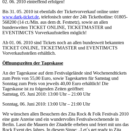
02. 06. 2010 eintreffend erfolgen!
Bis 31. 05. 2010 ist ebenfalls der Ticketvorverkauf online unter
www.dark-ticket.de
, telefonisch unter der 24h Tickethotline: 01805-
568200 (14 ct./Min. aus dem dt. Festnetz), sowie an allen
bundesweiten TICKET ONLINE, TICKETMASTER und
EVENTIM/CTS Vorverkaufsstellen möglich!
Ab 01. 06. 2010 sind Tickets noch an allen bundesweit bekannten
TICKET ONLINE, TICKETMASTER und EVENTIM/CTS
Vorverkaufsstellen erhältlich.
Öffnungszeiten der Tageskasse
An der Tageskasse auf dem Festivalgelände sind Wochenendtickets
zum Preis von 55,00 Euro, sowie Tageskarten für Samstag und
Sonntag zum Preis von jeweils 40,00 Euro erhältlich! Die
Tageskasse ist zu folgenden Zeiten geöffnet:
Samstag, 05. Juni 2010: 13:00 Uhr – 21:00 Uhr
Sonntag, 06. Juni 2010: 13:00 Uhr – 21:00 Uhr
Wir wünschen allen Besuchern des Zita Rock & Folk Festivals 2010
eine gute Anreise und ein wundervolles Festivalwochenende in
Berlin. Lasst die Mauern der Zitadelle erbeben und feiert mit uns das
Rock Event des Jahres. In diesem Sinne: „Let´s get ready to Zita