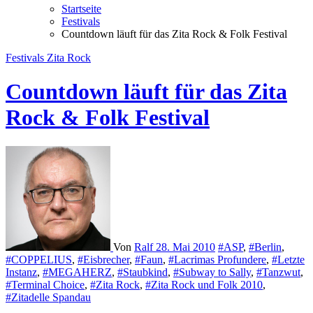
Startseite
Festivals
Countdown läuft für das Zita Rock & Folk Festival
Festivals
Zita Rock
Countdown läuft für das Zita
Rock & Folk Festival
Von
Ralf
28. Mai 2010
#ASP
,
#Berlin
,
#COPPELIUS
,
#Eisbrecher
,
#Faun
,
#Lacrimas Profundere
,
#Letzte
Instanz
,
#MEGAHERZ
,
#Staubkind
,
#Subway to Sally
,
#Tanzwut
,
#Terminal Choice
,
#Zita Rock
,
#Zita Rock und Folk 2010
,
#Zitadelle Spandau