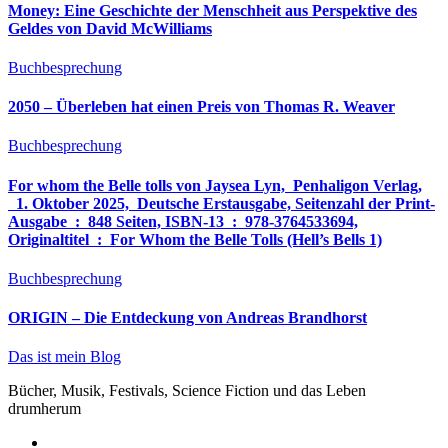
Money: Eine Geschichte der Menschheit aus Perspektive des
Geldes von David McWilliams
Buchbesprechung
2050 – Überleben hat einen Preis von Thomas R. Weaver
Buchbesprechung
For whom the Belle tolls von Jaysea Lyn, ‎ Penhaligon Verlag,
‎ 1. Oktober 2025, ‎ Deutsche Erstausgabe, Seitenzahl der Print-
Ausgabe ‏ : ‎ 848 Seiten, ISBN-13 ‏ : ‎ 978-3764533694,
Originaltitel ‏ : ‎ For Whom the Belle Tolls (Hell’s Bells 1)
Buchbesprechung
ORIGIN – Die Entdeckung von Andreas Brandhorst
Das ist mein Blog
Bücher, Musik, Festivals, Science Fiction und das Leben
drumherum