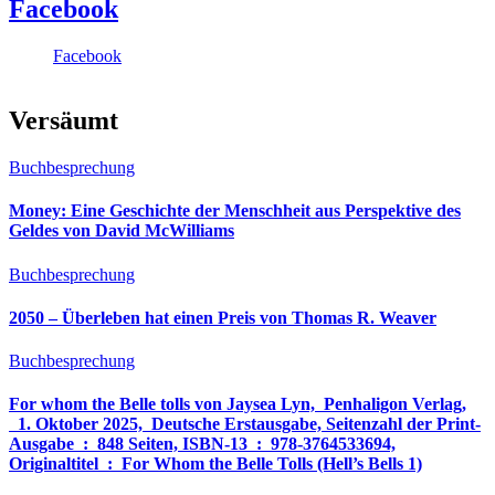
Facebook
Facebook
Versäumt
Buchbesprechung
Money: Eine Geschichte der Menschheit aus Perspektive des
Geldes von David McWilliams
Buchbesprechung
2050 – Überleben hat einen Preis von Thomas R. Weaver
Buchbesprechung
For whom the Belle tolls von Jaysea Lyn, ‎ Penhaligon Verlag,
‎ 1. Oktober 2025, ‎ Deutsche Erstausgabe, Seitenzahl der Print-
Ausgabe ‏ : ‎ 848 Seiten, ISBN-13 ‏ : ‎ 978-3764533694,
Originaltitel ‏ : ‎ For Whom the Belle Tolls (Hell’s Bells 1)