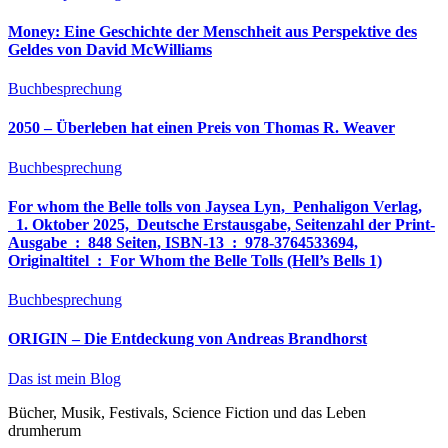
Money: Eine Geschichte der Menschheit aus Perspektive des
Geldes von David McWilliams
Buchbesprechung
2050 – Überleben hat einen Preis von Thomas R. Weaver
Buchbesprechung
For whom the Belle tolls von Jaysea Lyn, ‎ Penhaligon Verlag,
‎ 1. Oktober 2025, ‎ Deutsche Erstausgabe, Seitenzahl der Print-
Ausgabe ‏ : ‎ 848 Seiten, ISBN-13 ‏ : ‎ 978-3764533694,
Originaltitel ‏ : ‎ For Whom the Belle Tolls (Hell’s Bells 1)
Buchbesprechung
ORIGIN – Die Entdeckung von Andreas Brandhorst
Das ist mein Blog
Bücher, Musik, Festivals, Science Fiction und das Leben
drumherum