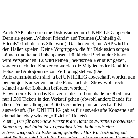
Auch ASP haben sich die Diskussionen um UNHEILIG angesehen.
Denn sie gehen „Without Friends“ auf Tournee („Unheilig &
Friends“ sind hier das Stichwort). Das bedeutet, nur ASP wird in
den Hallen spielen. Keine Vorgruppen, die für Diskussion sorgen
können und keine Umbaupausen. Pünklicher Beginn der Shows
wird versprochen. Es wird keinen „hektischen Kehraus“ geben,
sondern nach den Konzerten werden die Mitglieder der Band für
Fotos und Autogramme zur Verfügung stehen. (Die
Autogrammstunden sind ja bei UNHEILIG abgeschafft worden udn
bei einigen Konzerten sind die Fans nach der Show wohl recht
schnell aus der Lokation befördert worden.)
Es werden z.B. für das Konzert in der Turbinenhalle in Oberhausen
nur 1.500 Tickets in den Verkauf gehen (obwohl andere Bands für
diesen Veranstaltungsort 3.000 verkaufen) und ausverkauft ist
ausverkauft. (Bei UNHEILIG gab es für ausverkaufte Konzerte auf
einmal bei ebay wieder „offizielle“ Tickets).
Zitat:
„Um für das Show-Erlebnis die Balance zwischen brodelnder
Stimmung und Intimität zu gewährleisten, haben wir eine
schwerwiegende Entscheidung getroffen: Das Kartenkontingent
wird limitiert sein! Auch für Konzertsäle, die eine größere Kapazität