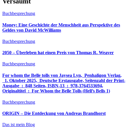
Versäumt
Buchbesprechung
Money: Eine Geschichte der Menschheit aus Perspektive des
Geldes von David McWilliams
Buchbesprechung
2050 – Überleben hat einen Preis von Thomas R. Weaver
Buchbesprechung
For whom the Belle tolls von Jaysea Lyn, ‎ Penhaligon Verlag,
‎ 1. Oktober 2025, ‎ Deutsche Erstausgabe, Seitenzahl der Print-
Ausgabe ‏ : ‎ 848 Seiten, ISBN-13 ‏ : ‎ 978-3764533694,
Originaltitel ‏ : ‎ For Whom the Belle Tolls (Hell’s Bells 1)
Buchbesprechung
ORIGIN – Die Entdeckung von Andreas Brandhorst
Das ist mein Blog